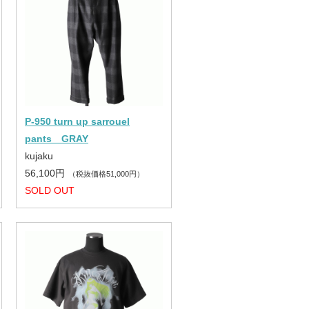
P-950 turn up sarrouel
pants GRAY
kujaku
56,100円
（税抜価格51,000円）
SOLD OUT