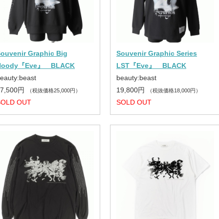
ouvenir Graphic Big
Souvenir Graphic Series
Hoody『Eve』 BLACK
LST『Eve』 BLACK
eauty:beast
beauty:beast
27,500円
19,800円
（税抜価格25,000円）
（税抜価格18,000円）
SOLD OUT
SOLD OUT