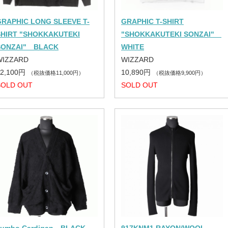
GRAPHIC LONG SLEEVE T-
GRAPHIC T-SHIRT
SHIRT "SHOKKAKUTEKI
"SHOKKAKUTEKI SONZAI"
SONZAI" BLACK
WHITE
WIZZARD
WIZZARD
12,100円
10,890円
（税抜価格11,000円）
（税抜価格9,900円）
SOLD OUT
SOLD OUT