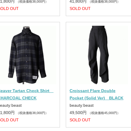
41,800円
41,800円
（税抜価格38,000円）
（税抜価格38,000円）
SOLD OUT
SOLD OUT
eaver Tartan Check Shirt
Croissant Flare Double
CHARCOAL CHECK
Pocket (Solid Ver) BLACK
eauty:beast
beauty:beast
41,800円
49,500円
（税抜価格38,000円）
（税抜価格45,000円）
SOLD OUT
SOLD OUT