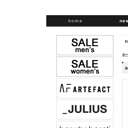
n
ホ
a