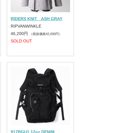
RIDERS KNIT ASH GRAY
RIPVANWINKLE
46,200円
（税抜価格42,000円）
SOLD OUT
917BGU1 12oz DENIM