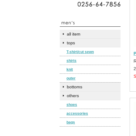
all item
tops
T-shirt/cut sewn
shirts
knit
outer
bottoms
others
shoes
accessories
bags