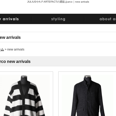
JULIUSやA.F ARTEFACTの通販はarco｜
new arrivals
ew arrivals
ーム
>
new arrivals
rco new arrivals