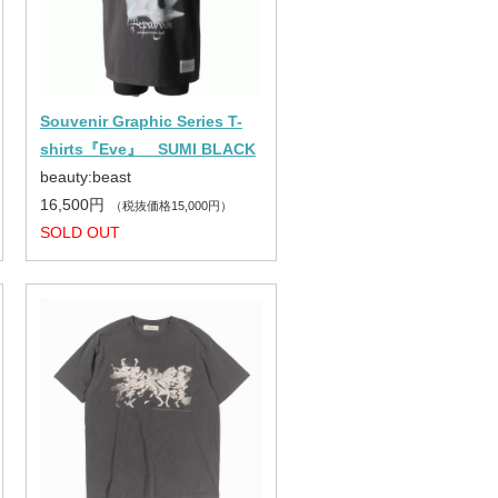
Souvenir Graphic Series T-
shirts『Eve』 SUMI BLACK
beauty:beast
16,500円
（税抜価格15,000円）
SOLD OUT