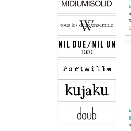
b
B
b