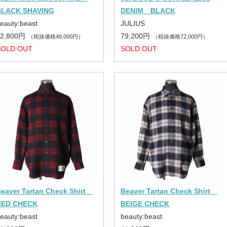
BLACK SHAVING
DENIM BLACK
eauty:beast
JULIUS
52,800円
79,200円
（税抜価格48,000円）
（税抜価格72,000円）
SOLD OUT
SOLD OUT
eaver Tartan Check Shirt
Beaver Tartan Check Shirt
RED CHECK
BEIGE CHECK
eauty:beast
beauty:beast