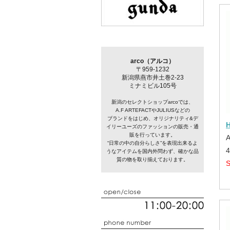
arco（アルコ）
〒959-1232
新潟県燕市井土巻2-23
ミナミビル105号
新潟のセレクトショップarcoでは、
A.F ARTEFACTやJULIUSなどの
ブランドをはじめ、オリジナリティ&デ
イリーユーズのファッションの販売・通
販を行っています。
“日常の中の自分らしさ”を表現出来るよ
うなアイテムを国内外問わず、確かな品
質の物を取り揃えております。