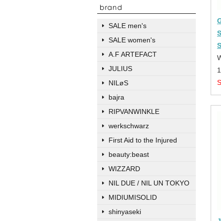
SALE men's
SALE women's
A.F ARTEFACT
JULIUS
NILøS
bajra
RIPVANWINKLE
werkschwarz
First Aid to the Injured
beauty:beast
WIZZARD
NIL DUE / NIL UN TOKYO
MIDIUMISOLID
shinyaseki