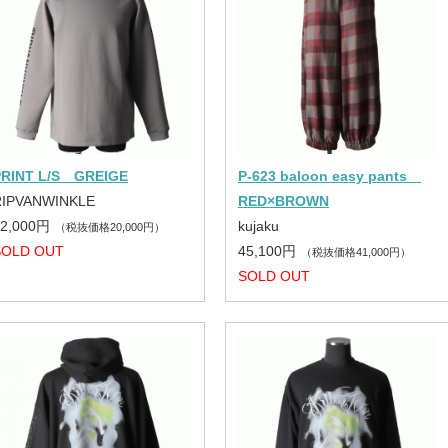
PRINT L/S GREIGE
P-623 baloon easy pants
RIPVANWINKLE
RED×BROWN
22,000円
kujaku
（税抜価格20,000円）
SOLD OUT
45,100円
（税抜価格41,000円）
SOLD OUT