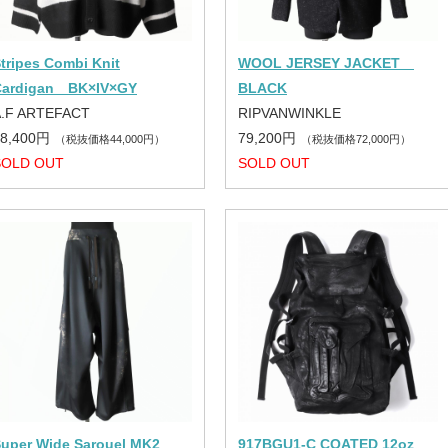
tripes Combi Knit
WOOL JERSEY JACKET
Cardigan BK×IV×GY
BLACK
A.F ARTEFACT
RIPVANWINKLE
48,400円
79,200円
（税抜価格44,000円）
（税抜価格72,000円）
SOLD OUT
SOLD OUT
Super Wide Sarouel MK2
917BGU1-C COATED 12oz