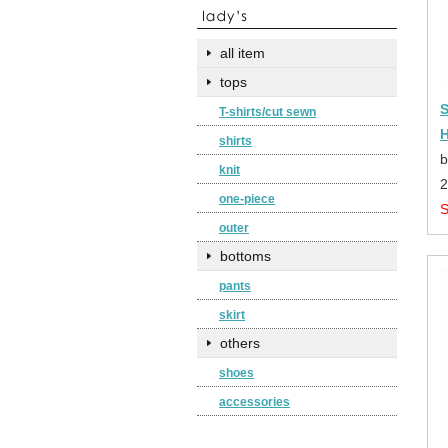
all item
tops
S
T-shirts/cut sewn
shirts
b
knit
one-piece
outer
bottoms
pants
skirt
others
shoes
accessories