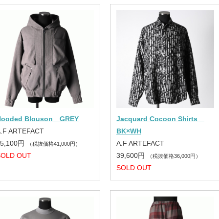
Hooded Blouson GREY
Jacquard Cocoon Shirts
A.F ARTEFACT
BK×WH
45,100円
A.F ARTEFACT
（税抜価格41,000円）
SOLD OUT
39,600円
（税抜価格36,000円）
SOLD OUT