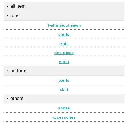
all item
tops
T-shirts/cut sewn
shirts
knit
one-piece
outer
bottoms
pants
skirt
others
shoes
accessories