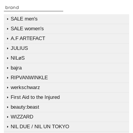
SALE men's
SALE women's
A.F ARTEFACT
JULIUS
NILøS
bajra
RIPVANWINKLE
werkschwarz
First Aid to the Injured
beauty:beast
WIZZARD
NIL DUE / NIL UN TOKYO