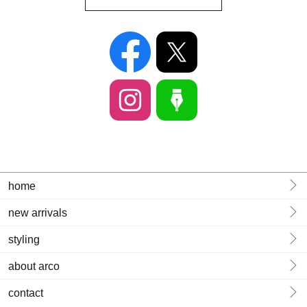
home
new arrivals
styling
about arco
contact