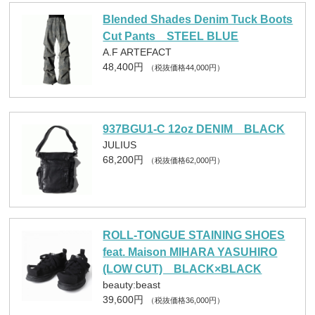
Blended Shades Denim Tuck Boots
Cut Pants STEEL BLUE
A.F ARTEFACT
48,400円
（税抜価格44,000円）
937BGU1-C 12oz DENIM BLACK
JULIUS
68,200円
（税抜価格62,000円）
ROLL-TONGUE STAINING SHOES
feat. Maison MIHARA YASUHIRO
(LOW CUT) BLACK×BLACK
beauty:beast
39,600円
（税抜価格36,000円）