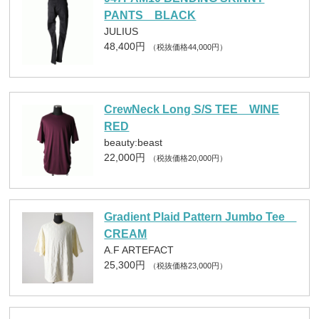
PANTS BLACK
JULIUS
48,400円
（税抜価格44,000円）
CrewNeck Long S/S TEE WINE
RED
beauty:beast
22,000円
（税抜価格20,000円）
Gradient Plaid Pattern Jumbo Tee
CREAM
A.F ARTEFACT
25,300円
（税抜価格23,000円）