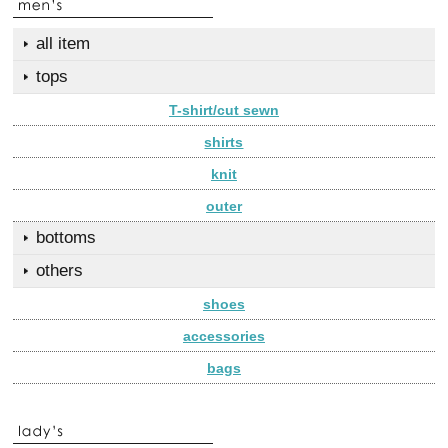
all item
tops
T-shirt/cut sewn
shirts
knit
outer
bottoms
others
shoes
accessories
bags