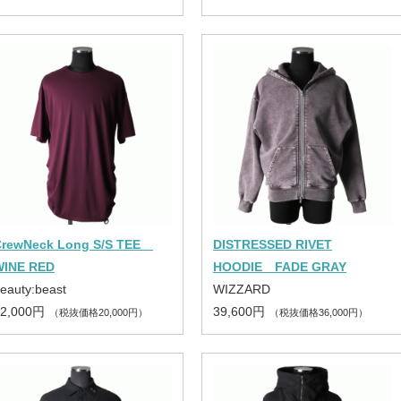
CrewNeck Long S/S TEE
DISTRESSED RIVET
WINE RED
HOODIE FADE GRAY
eauty:beast
WIZZARD
22,000円
39,600円
（税抜価格20,000円）
（税抜価格36,000円）