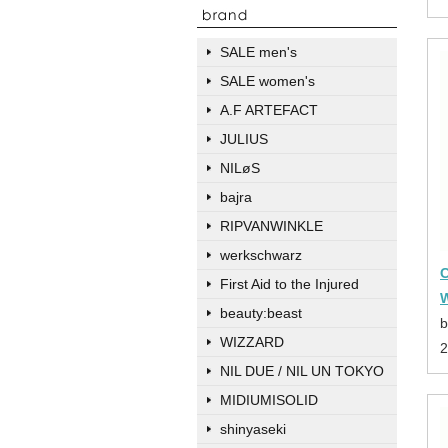
SALE men's
SALE women's
A.F ARTEFACT
JULIUS
NILøS
bajra
RIPVANWINKLE
werkschwarz
First Aid to the Injured
beauty:beast
b
WIZZARD
NIL DUE / NIL UN TOKYO
MIDIUMISOLID
shinyaseki