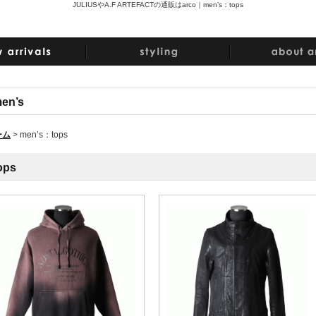
JULIUSやA.F ARTEFACTの通販はarco｜
men’s：tops
en’s
ーム
>
men’s：tops
ops