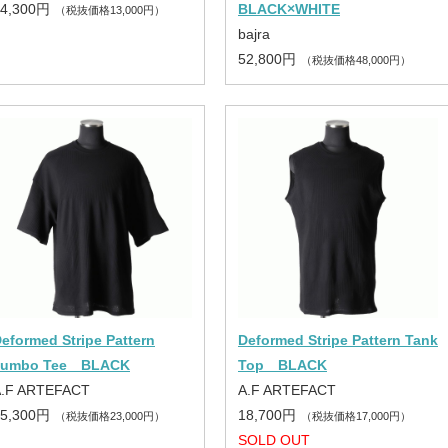
14,300円
BLACK×WHITE
（税抜価格13,000円）
bajra
52,800円
（税抜価格48,000円）
eformed Stripe Pattern
Deformed Stripe Pattern Tank
Jumbo Tee BLACK
Top BLACK
A.F ARTEFACT
A.F ARTEFACT
25,300円
18,700円
（税抜価格23,000円）
（税抜価格17,000円）
SOLD OUT