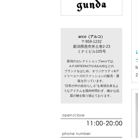
arco（アルコ）
〒959-1232
新潟県燕市井土巻2-23
ミナミビル105号
新潟のセレクトショップarcoでは、
A.F ARTEFACTやJULIUSなどの
b
ブランドをはじめ、オリジナリティ&デ
イリーユーズのファッションの販売・通
販を行っています。
“日常の中の自分らしさ”を表現出来るよ
うなアイテムを国内外問わず、確かな品
質の物を取り揃えております。