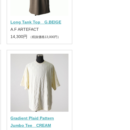
Long Tank Top G.BEIGE
A.F ARTEFACT
14,300円
（税抜価格13,000円）
Gradient Plaid Pattern
Jumbo Tee CREAM