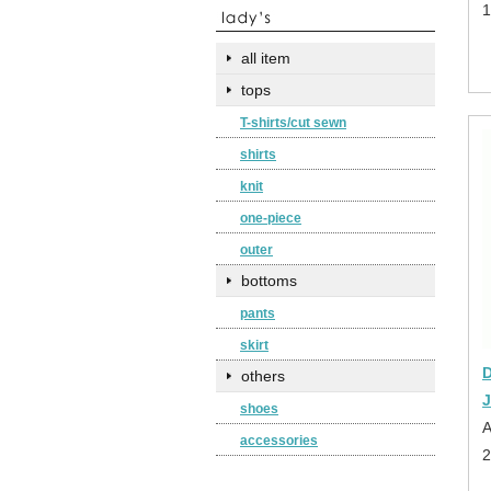
all item
tops
T-shirts/cut sewn
shirts
knit
one-piece
outer
bottoms
pants
skirt
D
others
shoes
accessories