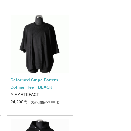
Deformed Stripe Pattern
Dolman Tee BLACK
A.F ARTEFACT
24,200円
（税抜価格22,000円）