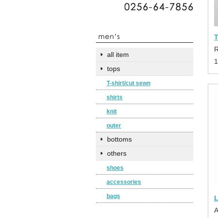
all item
tops
T-shirt/cut sewn
shirts
knit
outer
bottoms
others
shoes
accessories
bags