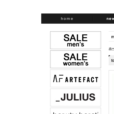
m
ホ
t