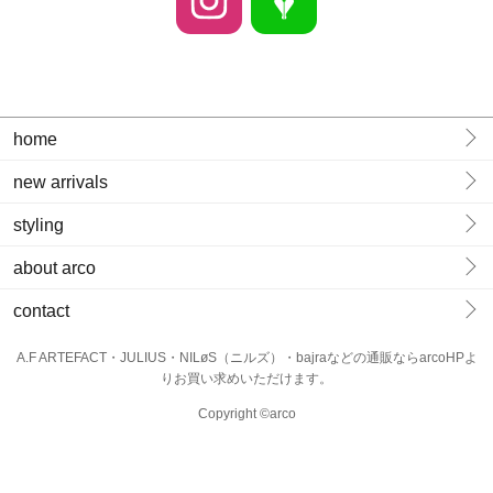
home
new arrivals
styling
about arco
contact
A.F ARTEFACT・JULIUS・NILøS（ニルズ）・bajraなどの通販ならarcoHPよ
りお買い求めいただけます。
Copyright ©arco