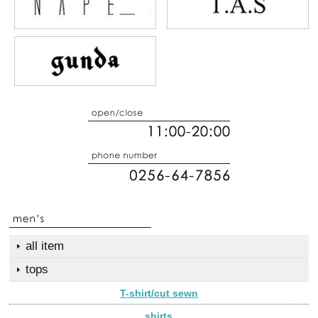
all item
tops
T-shirt/cut sewn
shirts