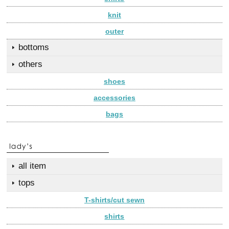
knit
outer
bottoms
others
shoes
accessories
bags
all item
tops
T-shirts/cut sewn
shirts