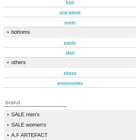
knit
one-piece
outer
bottoms
pants
skirt
others
shoes
accessories
SALE men's
SALE women's
A.F ARTEFACT