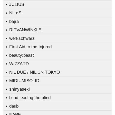
JULIUS
NILøS
bajra
RIPVANWINKLE
werkschwarz
First Aid to the Injured
beauty:beast
WIZZARD
NIL DUE / NIL UN TOKYO
MIDIUMISOLID
shinyaseki
blind leading the blind
daub
NAPE_