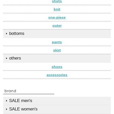
shirts
knit
one-piece
outer
bottoms
pants
skirt
others
shoes
accessories
SALE men's
SALE women's