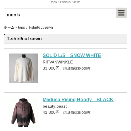
tops：T-shirt/cut sewn
men’s
ホーム
>
tops：T-shirt/cut sewn
T-shirt/cut sewn
SOLID L/S SNOW WHITE
RIPVANWINKLE
33,000円
（税抜価格30,000円）
Medusa Rising Hoody BLACK
beauty:beast
41,800円
（税抜価格38,000円）