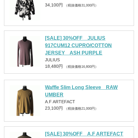
34,100円
（税抜価格31,000円）
[SALE] 30%OFF JULIUS
917CUM12 CUPRO/COTTON
JERSEY ASH PURPLE
JULIUS
18,480円
（税抜価格16,800円）
Waffle Slim Long Sleeve RAW
UMBER
A.F ARTEFACT
23,100円
（税抜価格21,000円）
[SALE] 30%OFF A.F ARTEFACT