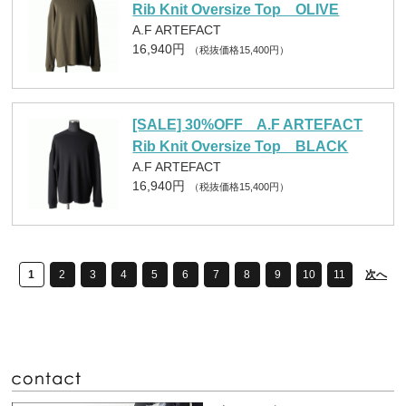
Rib Knit Oversize Top OLIVE
A.F ARTEFACT
16,940円
（税抜価格15,400円）
[SALE] 30%OFF A.F ARTEFACT
Rib Knit Oversize Top BLACK
A.F ARTEFACT
16,940円
（税抜価格15,400円）
1
2
3
4
5
6
7
8
9
10
11
次へ