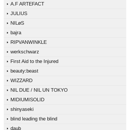
A.F ARTEFACT
JULIUS
NILøS
bajra
RIPVANWINKLE
werkschwarz
First Aid to the Injured
beauty:beast
WIZZARD
NIL DUE / NIL UN TOKYO
MIDIUMISOLID
shinyaseki
blind leading the blind
daub