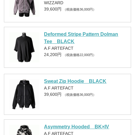
WIZZARD
39,600円
（税抜価格36,000円）
Deformed Stripe Pattern Dolman
Tee BLACK
A.F ARTEFACT
24,200円
（税抜価格22,000円）
Sweat Zip Hoodie BLACK
A.F ARTEFACT
39,600円
（税抜価格36,000円）
Asymmetry Hooded BK×IV
A.F ARTEFACT