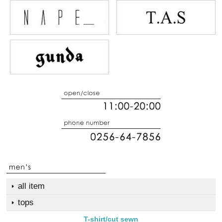
all item
tops
T-shirt/cut sewn