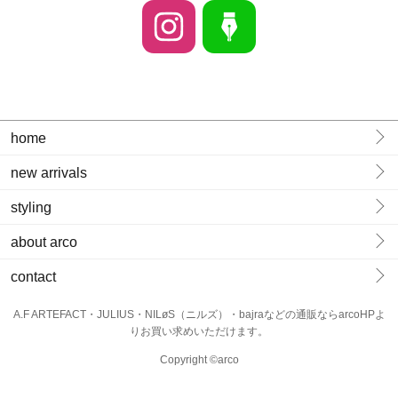
home
new arrivals
styling
about arco
contact
A.F ARTEFACT・JULIUS・NILøS（ニルズ）・bajraなどの通販ならarcoHPよ
りお買い求めいただけます。
Copyright ©arco