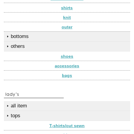
shirts
knit
outer
bottoms
others
shoes
accessories
bags
all item
tops
T-shirts/cut sewn