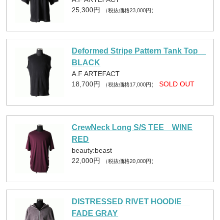
25,300円
（税抜価格23,000円）
Deformed Stripe Pattern Tank Top
BLACK
A.F ARTEFACT
18,700円
SOLD OUT
（税抜価格17,000円）
CrewNeck Long S/S TEE WINE
RED
beauty:beast
22,000円
（税抜価格20,000円）
DISTRESSED RIVET HOODIE
FADE GRAY