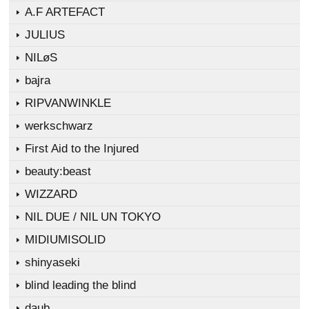
A.F ARTEFACT
JULIUS
NILøS
bajra
RIPVANWINKLE
werkschwarz
First Aid to the Injured
beauty:beast
WIZZARD
NIL DUE / NIL UN TOKYO
MIDIUMISOLID
shinyaseki
blind leading the blind
daub