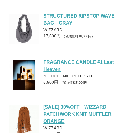
STRUCTURED RIPSTOP WAVE
BAG GRAY
WIZZARD
17,600円
（税抜価格16,000円）
FRAGRANCE CANDLE #1 Last
Heaven
NIL DUE / NIL UN TOKYO
5,500円
（税抜価格5,000円）
[SALE] 30%OFF WIZZARD
PATCHWORK KNIT MUFFLER
ORANGE
WIZZARD