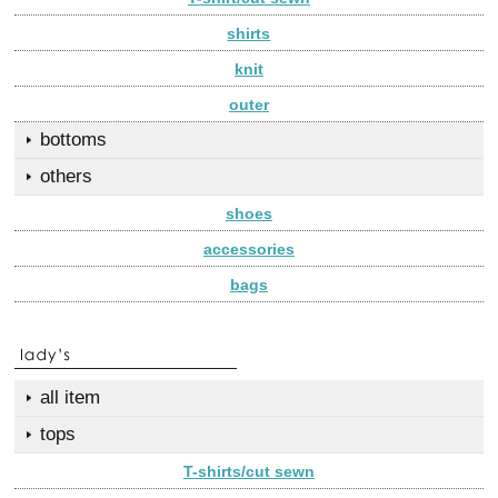
shirts
knit
outer
bottoms
others
shoes
accessories
bags
all item
tops
T-shirts/cut sewn