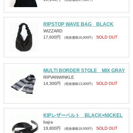
RIPSTOP WAVE BAG BLACK
WIZZARD
17,600円
SOLD OUT
（税抜価格16,000円）
MULTI BORDER STOLE MIX GRAY
RIPVANWINKLE
14,300円
SOLD OUT
（税抜価格13,000円）
KIPレザーベルト BLACK×NICKEL
bajra
19,800円
SOLD OUT
（税抜価格18,000円）