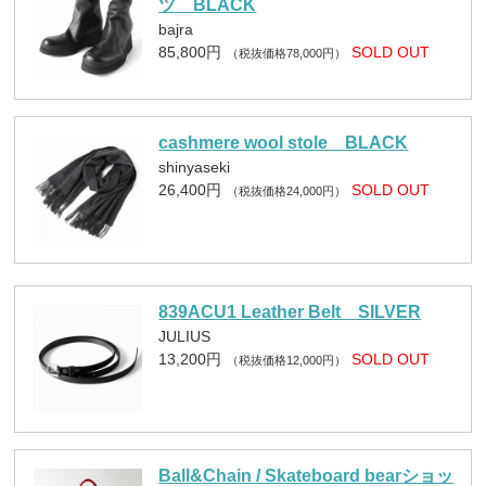
ツ BLACK
bajra
85,800円
SOLD OUT
（税抜価格78,000円）
cashmere wool stole BLACK
shinyaseki
26,400円
SOLD OUT
（税抜価格24,000円）
839ACU1 Leather Belt SILVER
JULIUS
13,200円
SOLD OUT
（税抜価格12,000円）
Ball&Chain / Skateboard bearショッ