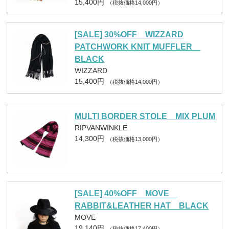
15,400円
（税抜価格14,000円）
[SALE] 30%OFF WIZZARD
PATCHWORK KNIT MUFFLER
BLACK
WIZZARD
15,400円
（税抜価格14,000円）
MULTI BORDER STOLE MIX PLUM
RIPVANWINKLE
14,300円
（税抜価格13,000円）
[SALE] 40%OFF MOVE
RABBIT&LEATHER HAT BLACK
MOVE
19,140円
（税抜価格17,400円）