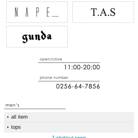
all item
tops
T-shirt/cut sewn