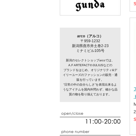
arco（アルコ）
〒959-1232
新潟県燕市井土巻2-23
ミナミビル105号
新潟のセレクトショップarcoでは、
A.F ARTEFACTやJULIUSなどの
ブランドをはじめ、オリジナリティ&デ
イリーユーズのファッションの販売・通
販を行っています。
“日常の中の自分らしさ”を表現出来るよ
うなアイテムを国内外問わず、確かな品
質の物を取り揃えております。