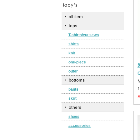
all item
tops
T-shirts/cut sewn
shirts
knit
one-piece
outer
bottoms
pants
skirt
others
shoes
accessories