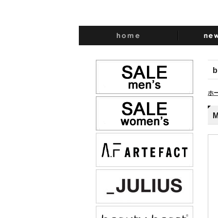
b
ホ
M