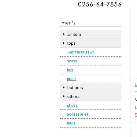
all item
tops
T-shirt/cut sewn
shirts
knit
outer
bottoms
others
shoes
accessories
bags