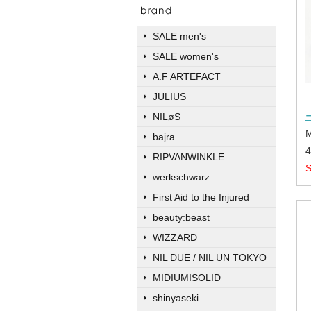
SALE men's
SALE women's
A.F ARTEFACT
JULIUS
NILøS
bajra
RIPVANWINKLE
werkschwarz
First Aid to the Injured
beauty:beast
WIZZARD
NIL DUE / NIL UN TOKYO
MIDIUMISOLID
shinyaseki