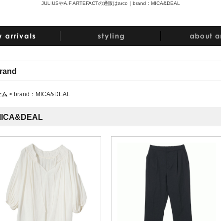
JULIUSやA.F ARTEFACTの通販はarco｜
brand：MICA&DEAL
rand
ーム
>
brand：MICA&DEAL
ICA&DEAL