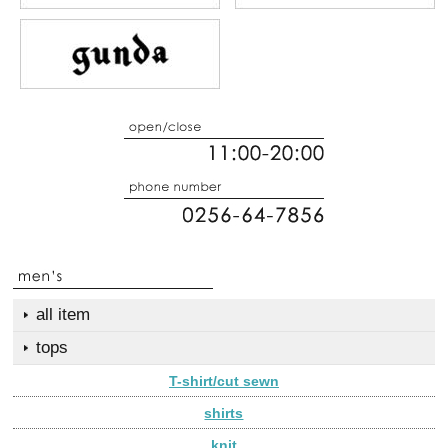
all item
tops
T-shirt/cut sewn
shirts
knit