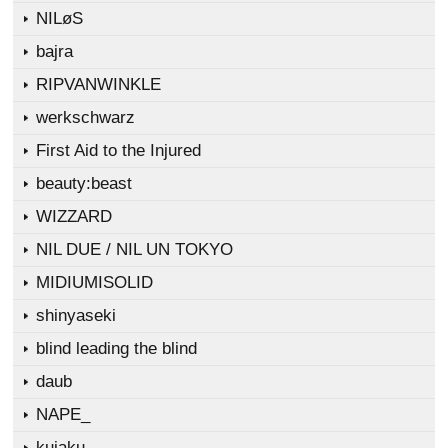
NILøS
bajra
RIPVANWINKLE
werkschwarz
First Aid to the Injured
beauty:beast
WIZZARD
NIL DUE / NIL UN TOKYO
MIDIUMISOLID
shinyaseki
blind leading the blind
daub
NAPE_
kujaku