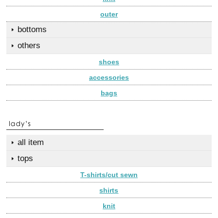
outer
bottoms
others
shoes
accessories
bags
all item
tops
T-shirts/cut sewn
shirts
knit