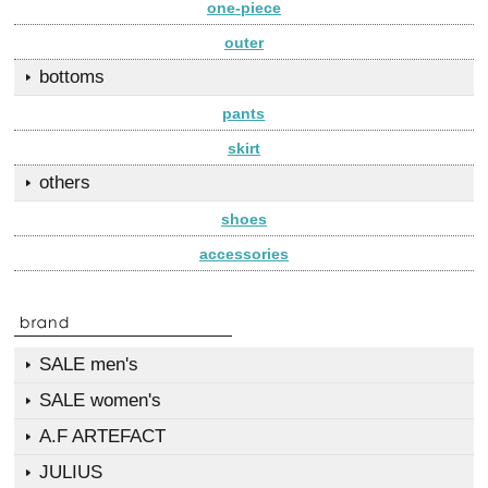
one-piece
outer
bottoms
pants
skirt
others
shoes
accessories
SALE men's
SALE women's
A.F ARTEFACT
JULIUS