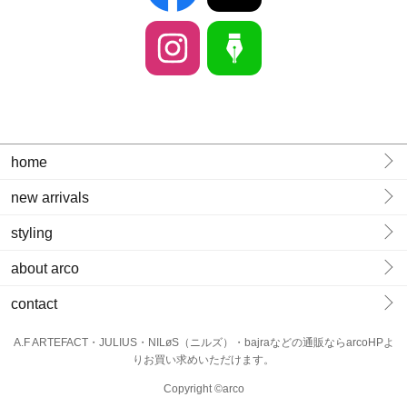
home
new arrivals
styling
about arco
contact
A.F ARTEFACT・JULIUS・NILøS（ニルズ）・bajraなどの通販ならarcoHPよ
りお買い求めいただけます。
Copyright ©arco