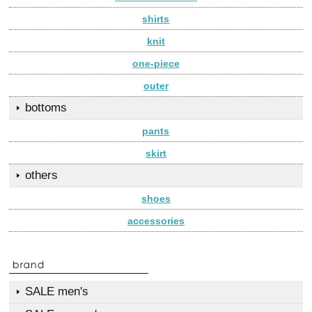
shirts
knit
one-piece
outer
bottoms
pants
skirt
others
shoes
accessories
SALE men's