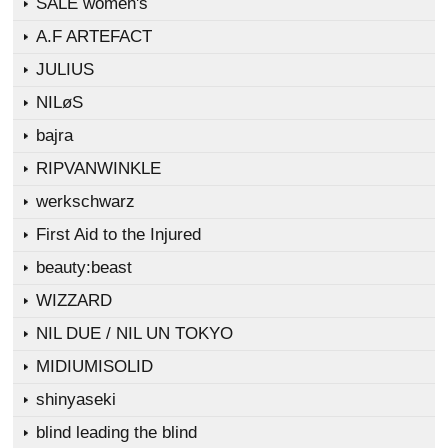
SALE women's
A.F ARTEFACT
JULIUS
NILøS
bajra
RIPVANWINKLE
werkschwarz
First Aid to the Injured
beauty:beast
WIZZARD
NIL DUE / NIL UN TOKYO
MIDIUMISOLID
shinyaseki
blind leading the blind