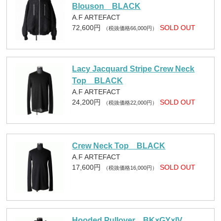
Blouson BLACK
A.F ARTEFACT
72,600円
SOLD OUT
（税抜価格66,000円）
Lacy Jacquard Stripe Crew Neck
Top BLACK
A.F ARTEFACT
24,200円
SOLD OUT
（税抜価格22,000円）
Crew Neck Top BLACK
A.F ARTEFACT
17,600円
SOLD OUT
（税抜価格16,000円）
Hooded Pullover BK×GY×IV