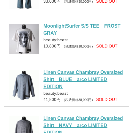
33,000円
SOLD OUT
（税抜価格30,000円）
MoonlightSurfer S/S TEE FROST
GRAY
beauty:beast
19,800円
SOLD OUT
（税抜価格18,000円）
Linen Canvas Chambray Oversized
Shirt BLUE arco LIMITED
EDITION
beauty:beast
41,800円
SOLD OUT
（税抜価格38,000円）
Linen Canvas Chambray Oversized
Shirt NAVY arco LIMITED
EDITION