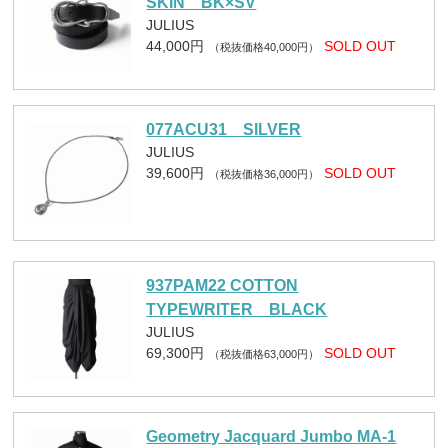
SKIN BK×SV
JULIUS
44,000円
SOLD OUT
（税抜価格40,000円）
077ACU31 SILVER
JULIUS
39,600円
SOLD OUT
（税抜価格36,000円）
937PAM22 COTTON
TYPEWRITER BLACK
JULIUS
69,300円
SOLD OUT
（税抜価格63,000円）
Geometry Jacquard Jumbo MA-1