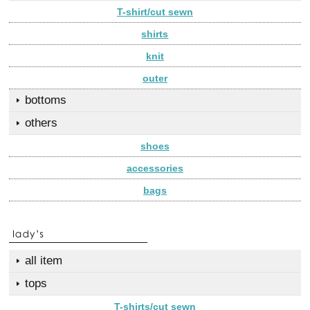
T-shirt/cut sewn
shirts
knit
outer
bottoms
others
shoes
accessories
bags
all item
tops
T-shirts/cut sewn