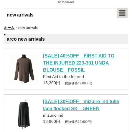
new arrivals
new arrivals
ホーム
>
new arrivals
arco new arrivals
[SALE] 40%OFF FIRST AID TO
THE INJURED 223-301 UNDA
BLOUSE FOSSIL
First Aid to the Injured
13,200円
（税抜価格12,000円）
[SALE] 30%OFF mizuiro ind tulle
lace flocked SK GREEN
mizuiro ind
13,860円
（税抜価格12,600円）