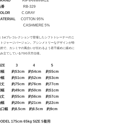
RAND
RIPVANWINKLE
品番
RB-329
OLOR
C.GRAY
ATERIAL
COTTON 95%
CASHMERE 5%
1 1stプレコレクションで登場したシフトトレーナーのニ
ットジャージバージョン。アシンメトリーなデザインが特
徴的で、カシミヤの風合いが伝わるよう若干緩めに緩めに
編み立てしている7GG天竺仕様。
IZE
3
4
5
肩幅
約53cm 約54cm 約55cm
身幅
約51cm 約52cm 約53cm
着丈
約75cm 約76cm 約77cm
裾幅
約49cm 約50cm 約51cm
袖丈
約55cm 約56cm 約57cm
袖幅
約20cm 約21cm 約22cm
袖口幅
約8.5cm 約8.5cm 約9cm
ODEL 175cm 65kg SIZE 5着用