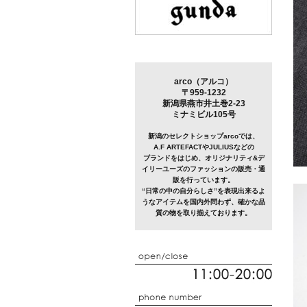
arco（アルコ）
〒959-1232
新潟県燕市井土巻2-23
ミナミビル105号
新潟のセレクトショップarcoでは、
A.F ARTEFACTやJULIUSなどの
ブランドをはじめ、オリジナリティ&デ
イリーユーズのファッションの販売・通
販を行っています。
“日常の中の自分らしさ”を表現出来るよ
うなアイテムを国内外問わず、確かな品
質の物を取り揃えております。