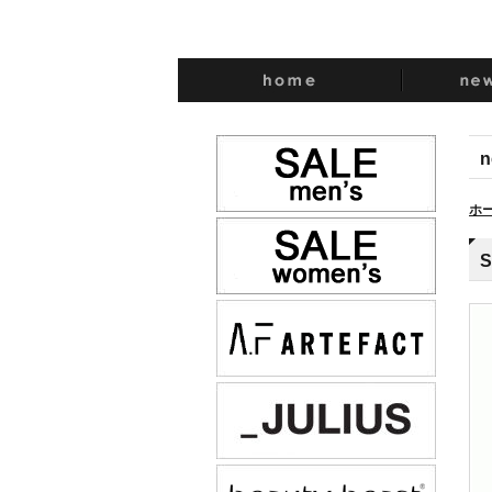
n
ホ
S