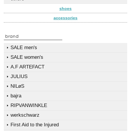
shoes
accessories
SALE men's
SALE women's
A.F ARTEFACT
JULIUS
NILøS
bajra
RIPVANWINKLE
werkschwarz
First Aid to the Injured