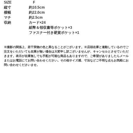
SIZE
F
縦寸
約10.5cm
横幅
約22.0cm
マチ
約2.5cm
収納
カード×24
紙幣＆領収書等ポケット×3
ファスナー付き硬貨ポケット×1
※撮影の関係上、若干実物の色と異なることがございます。※店頭在庫と連動しているのでご
注文をいただいても在庫が無い場合は大変申し訳ございませんが、キャンセルとさせていただ
きます。表示が在庫無しでも手配が可能な商品もありますので、ご希望がありましたらメール
またはお電話にてお問い合わせください。その他サイズ感、寸法などご不明な点もお気軽にお
問い合わせくださいませ。