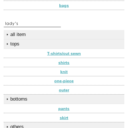
bags
all item
tops
T-shirts/cut sewn
shirts
knit
one-piece
outer
bottoms
pants
skirt
others