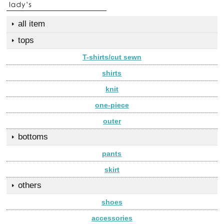
all item
tops
T-shirts/cut sewn
shirts
knit
one-piece
outer
bottoms
pants
skirt
others
shoes
accessories