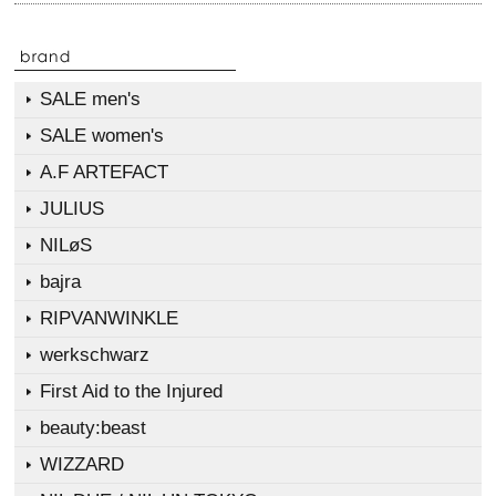
SALE men's
SALE women's
A.F ARTEFACT
JULIUS
NILøS
bajra
RIPVANWINKLE
werkschwarz
First Aid to the Injured
beauty:beast
WIZZARD