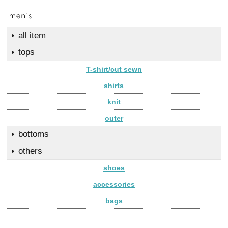
all item
tops
T-shirt/cut sewn
shirts
knit
outer
bottoms
others
shoes
accessories
bags