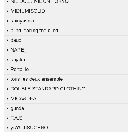
NIL DUE / NIL UN TOKYO
MIDIUMISOLID
shinyaseki
blind leading the blind
daub
NAPE_
kujaku
Portaille
tous les deux ensemble
DOUBLE STANDARD CLOTHING
MICA&DEAL
gunda
T.A.S
ysYUJISUGENO