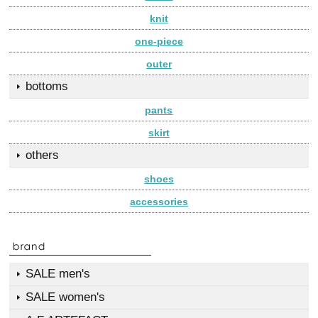
knit
one-piece
outer
bottoms
pants
skirt
others
shoes
accessories
SALE men's
SALE women's