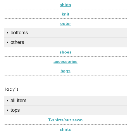
shirts
knit
outer
bottoms
others
shoes
accessories
bags
all item
tops
T-shirts/cut sewn
shirts