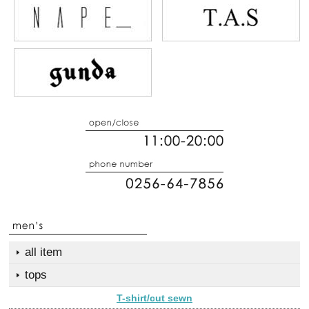
all item
tops
T-shirt/cut sewn