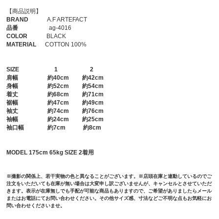
【商品説明】
BRAND
A.F ARTEFACT
品番
ag-4016
COLOR
BLACK
MATERIAL
COTTON 100%
SIZE
1
2
肩幅
約40cm 約42cm
身幅
約52cm 約54cm
着丈
約68cm 約71cm
裾幅
約47cm 約49cm
袖丈
約74cm 約76cm
袖幅
約24cm 約25cm
袖口幅
約7cm 約8cm
MODEL 175cm 65kg SIZE 2着用
※撮影の関係上、若干実物の色と異なることがございます。※店頭在庫と連動しているのでご
注文をいただいても在庫が無い場合は大変申し訳ございませんが、キャンセルとさせていただ
きます。表示が在庫無しでも手配が可能な商品もありますので、ご希望がありましたらメール
またはお電話にてお問い合わせください。その他サイズ感、寸法などご不明な点もお気軽にお
問い合わせくださいませ。