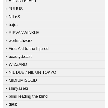
A.F ARTEFACT
JULIUS
NILøS
bajra
RIPVANWINKLE
werkschwarz
First Aid to the Injured
beauty:beast
WIZZARD
NIL DUE / NIL UN TOKYO
MIDIUMISOLID
shinyaseki
blind leading the blind
daub