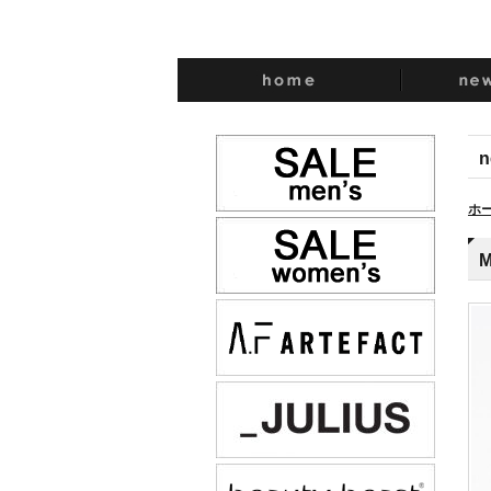
n
ホ
M