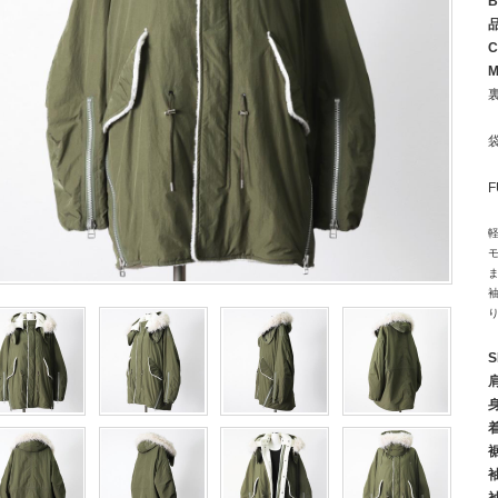
B
C
M
S