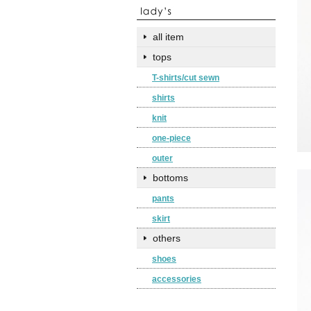
all item
tops
T-shirts/cut sewn
shirts
knit
one-piece
outer
bottoms
pants
skirt
others
shoes
accessories