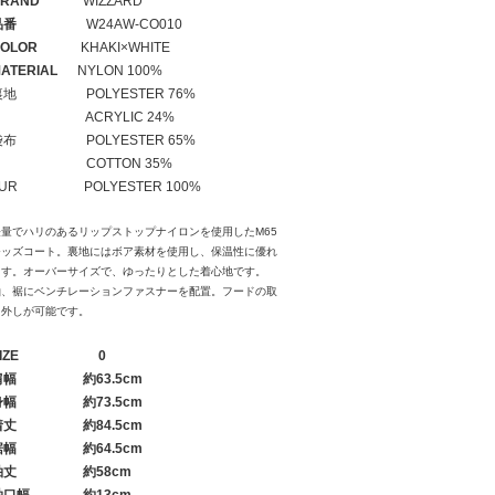
RAND
WIZZARD
品番
W24AW-CO010
OLOR
KHAKI×WHITE
ATERIAL
NYLON 100%
裏地 POLYESTER 76%
ACRYLIC 24%
袋布 POLYESTER 65%
COTTON 35%
FUR POLYESTER 100%
軽量でハリのあるリップストップナイロンを使用したM65
モッズコート。裏地にはボア素材を使用し、保温性に優れ
ます。オーバーサイズで、ゆったりとした着心地です。
袖、裾にベンチレーションファスナーを配置。フードの取
り外しが可能です。
IZE
0
肩幅
約63.5cm
身幅
約73.5cm
着丈
約84.5cm
裾幅
約64.5cm
袖丈
約58cm