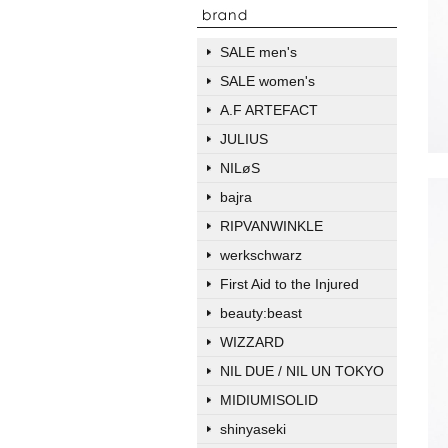
SALE men's
SALE women's
A.F ARTEFACT
JULIUS
NILøS
bajra
RIPVANWINKLE
werkschwarz
First Aid to the Injured
beauty:beast
WIZZARD
NIL DUE / NIL UN TOKYO
MIDIUMISOLID
shinyaseki