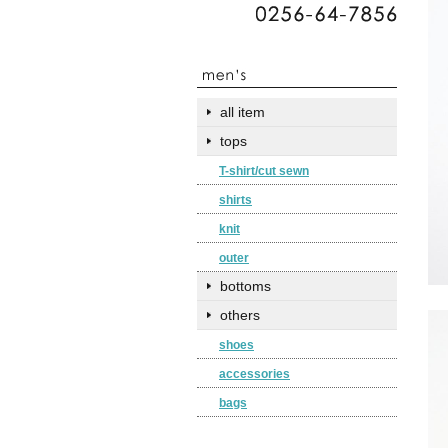
all item
tops
T-shirt/cut sewn
shirts
knit
outer
bottoms
others
shoes
accessories
bags