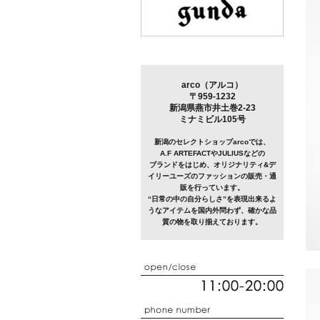
arco（アルコ）
〒959-1232
新潟県燕市井土巻2-23
ミナミビル105号
新潟のセレクトショップarcoでは、
A.F ARTEFACTやJULIUSなどの
ブランドをはじめ、オリジナリティ&デ
イリーユーズのファッションの販売・通
販を行っています。
“日常の中の自分らしさ”を表現出来るよ
うなアイテムを国内外問わず、確かな品
質の物を取り揃えております。