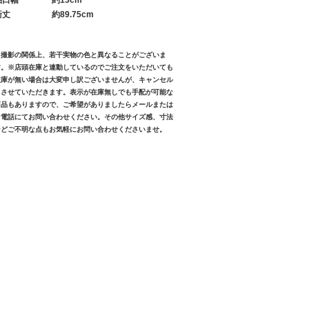
袖口幅
約13cm
裄丈
約89.75cm
※撮影の関係上、若干実物の色と異なることがございま
す。※店頭在庫と連動しているのでご注文をいただいても
在庫が無い場合は大変申し訳ございませんが、キャンセル
とさせていただきます。表示が在庫無しでも手配が可能な
商品もありますので、ご希望がありましたらメールまたは
お電話にてお問い合わせください。その他サイズ感、寸法
などご不明な点もお気軽にお問い合わせくださいませ。