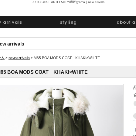
JULIUSやA.F ARTEFACTの通販はarco｜
new arrivals
ew arrivals
ーム
>
new arrivals
>
M65 BOA MODS COAT KHAKI×WHITE
65 BOA MODS COAT KHAKI×WHITE