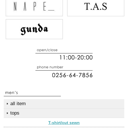
all item
tops
T-shirt/cut sewn