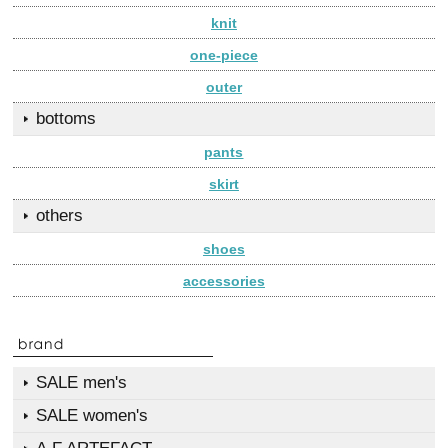
knit
one-piece
outer
bottoms
pants
skirt
others
shoes
accessories
SALE men's
SALE women's