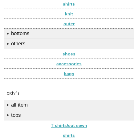
shirts
knit
outer
bottoms
others
shoes
accessories
bags
all item
tops
T-shirts/cut sewn
shirts