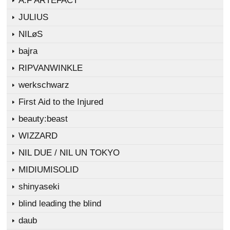
A.F ARTEFACT
JULIUS
NILøS
bajra
RIPVANWINKLE
werkschwarz
First Aid to the Injured
beauty:beast
WIZZARD
NIL DUE / NIL UN TOKYO
MIDIUMISOLID
shinyaseki
blind leading the blind
daub