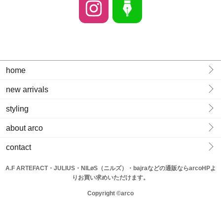
home
new arrivals
styling
about arco
contact
A.F ARTEFACT・JULIUS・NILøS（ニルズ）・bajraなどの通販ならarcoHPよ
りお買い求めいただけます。
Copyright ©arco