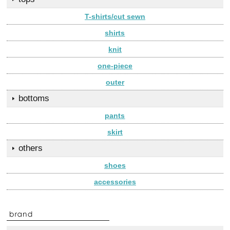
T-shirts/cut sewn
shirts
knit
one-piece
outer
bottoms
pants
skirt
others
shoes
accessories