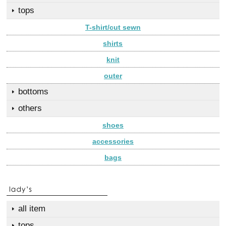
tops
T-shirt/cut sewn
shirts
knit
outer
bottoms
others
shoes
accessories
bags
all item
tops