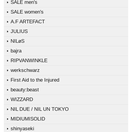
SALE men's
SALE women's
A.F ARTEFACT
JULIUS
NILøS
bajra
RIPVANWINKLE
werkschwarz
First Aid to the Injured
beauty:beast
WIZZARD
NIL DUE / NIL UN TOKYO
MIDIUMISOLID
shinyaseki