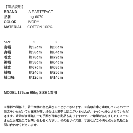
【商品説明】
BRAND
A.F ARTEFACT
品番
ag-6070
COLOR
IVORY
MATERIAL
COTTON 100%
SIZE
1
3
肩幅
約52cm 約56cm
身幅
約58cm 約64cm
着丈
約78cm 約79cm
裾幅
約58cm 約64cm
袖丈
約67cm 約68cm
袖幅
約24cm 約25cm
袖口幅
約12cm 約14cm
MODEL 175cm 65kg SIZE 1着用
※撮影の関係上、若干実物の色と異なることがございます。※店頭在庫と連動しているのでご
注文をいただいても在庫が無い場合は大変申し訳ございませんが、キャンセルとさせていただ
きます。表示が在庫無しでも手配が可能な商品もありますので、ご希望がありましたらメール
またはお電話にてお問い合わせください。その他サイズ感、寸法などご不明な点もお気軽にお
問い合わせくださいませ。