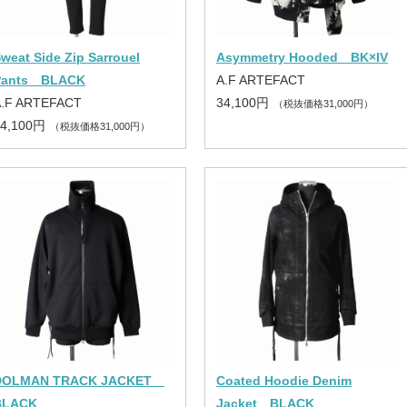
weat Side Zip Sarrouel
Asymmetry Hooded BK×IV
Pants BLACK
A.F ARTEFACT
A.F ARTEFACT
34,100円
（税抜価格31,000円）
34,100円
（税抜価格31,000円）
DOLMAN TRACK JACKET
Coated Hoodie Denim
BLACK
Jacket BLACK