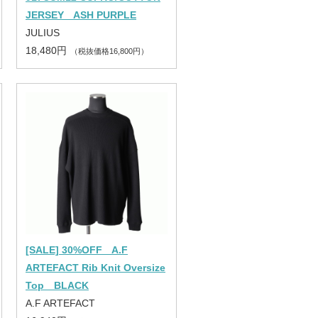
JERSEY ASH PURPLE
JULIUS
18,480円
（税抜価格16,800円）
[SALE] 30%OFF A.F
ARTEFACT Rib Knit Oversize
Top BLACK
A.F ARTEFACT