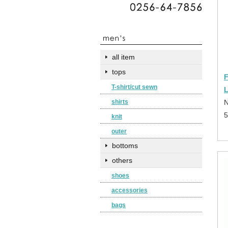
all item
tops
T-shirt/cut sewn
L
shirts
N
knit
outer
bottoms
others
shoes
accessories
bags