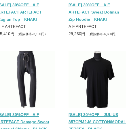
[SALE] 30%OFF A.F
[SALE] 30%OFF A.F
ARTEFACT ARTEFACT
ARTEFACT Sweat Dolman
Raglan Top KHAKI
Zip Hoodie KHAKI
A.F ARTEFACT
A.F ARTEFACT
25,410円
29,260円
（税抜価格23,100円）
（税抜価格26,600円）
[SALE] 30%OFF A.F
[SALE] 30%OFF JULIUS
ARTEFACT Damage Sweat
857CPM2-M COTTON/MODAL