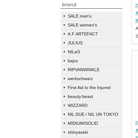
SALE men's
SALE women's
A.F ARTEFACT
JULIUS
NILøS
bajra
RIPVANWINKLE
werkschwarz
First Aid to the Injured
beauty:beast
WIZZARD
NIL DUE / NIL UN TOKYO
MIDIUMISOLID
shinyaseki