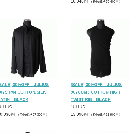
16,940円
（税抜価格15,400円）
[SALE] 30%OFF JULIUS
[SALE] 30%OFF JULIUS
907SHM4 COTTON/SILK
907CUM3 COTTON HIGH
SATIN BLACK
TWIST RIB BLACK
ULIUS
JULIUS
30,030円
13,090円
（税抜価格27,300円）
（税抜価格11,900円）