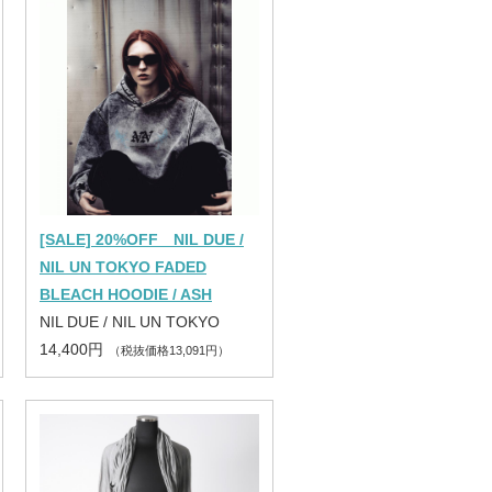
[SALE] 20%OFF NIL DUE /
NIL UN TOKYO FADED
BLEACH HOODIE / ASH
NIL DUE / NIL UN TOKYO
14,400円
（税抜価格13,091円）