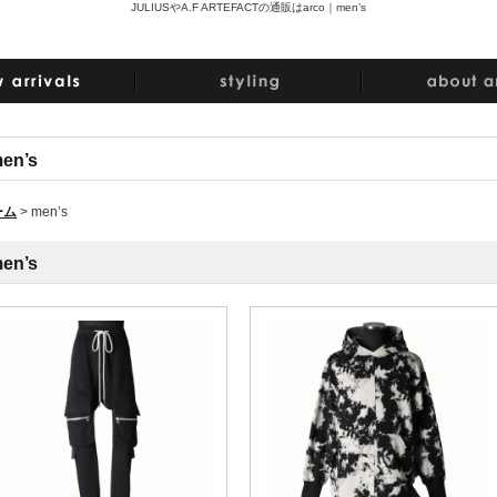
JULIUSやA.F ARTEFACTの通販はarco｜
men’s
en’s
ーム
>
men’s
en’s