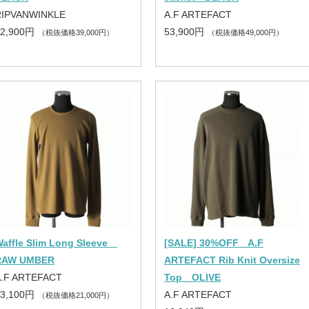
RIPVANWINKLE
A.F ARTEFACT
42,900円
53,900円
（税抜価格39,000円）
（税抜価格49,000円）
affle Slim Long Sleeve
[SALE] 30%OFF A.F
RAW UMBER
ARTEFACT Rib Knit Oversize
A.F ARTEFACT
Top OLIVE
23,100円
A.F ARTEFACT
（税抜価格21,000円）