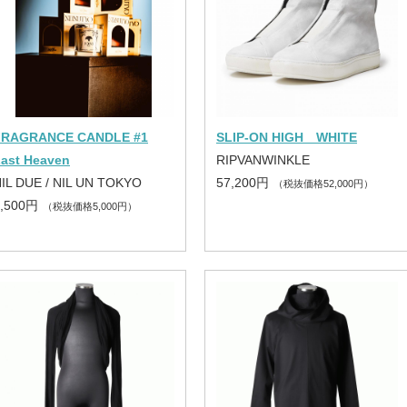
FRAGRANCE CANDLE #1
SLIP-ON HIGH WHITE
ast Heaven
RIPVANWINKLE
IL DUE / NIL UN TOKYO
57,200円
（税抜価格52,000円）
5,500円
（税抜価格5,000円）