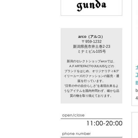
arco（アルコ）
〒959-1232
新潟県燕市井土巻2-23
ミナミビル105号
新潟のセレクトショップarcoでは、
A.F ARTEFACTやJULIUSなどの
ブランドをはじめ、オリジナリティ&デ
イリーユーズのファッションの販売・通
販を行っています。
“日常の中の自分らしさ”を表現出来るよ
b
うなアイテムを国内外問わず、確かな品
質の物を取り揃えております。