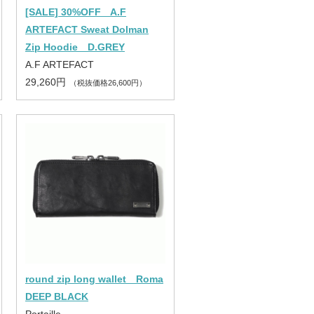
[SALE] 30%OFF A.F
ARTEFACT Sweat Dolman
Zip Hoodie D.GREY
A.F ARTEFACT
29,260円
（税抜価格26,600円）
round zip long wallet Roma
DEEP BLACK