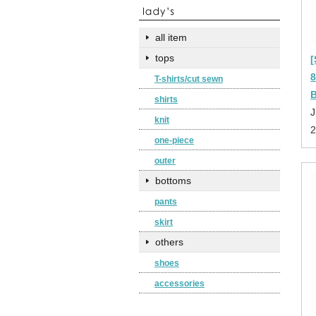
all item
tops
T-shirts/cut sewn
shirts
J
knit
one-piece
outer
bottoms
pants
skirt
others
shoes
accessories