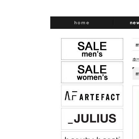
m
ホ
m