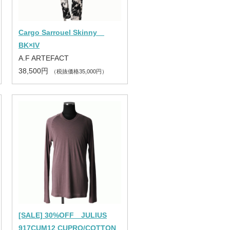
Cargo Sarrouel Skinny
BK×IV
A.F ARTEFACT
38,500円
（税抜価格35,000円）
[SALE] 30%OFF JULIUS
917CUM12 CUPRO/COTTON