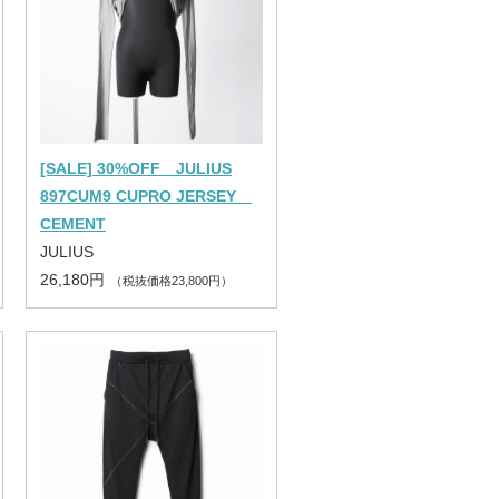
[SALE] 30%OFF JULIUS
897CUM9 CUPRO JERSEY
CEMENT
JULIUS
26,180円
（税抜価格23,800円）