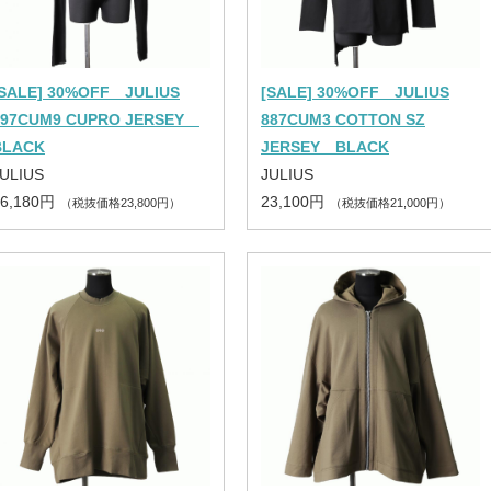
[SALE] 30%OFF JULIUS
[SALE] 30%OFF JULIUS
897CUM9 CUPRO JERSEY
887CUM3 COTTON SZ
BLACK
JERSEY BLACK
ULIUS
JULIUS
26,180円
23,100円
（税抜価格23,800円）
（税抜価格21,000円）