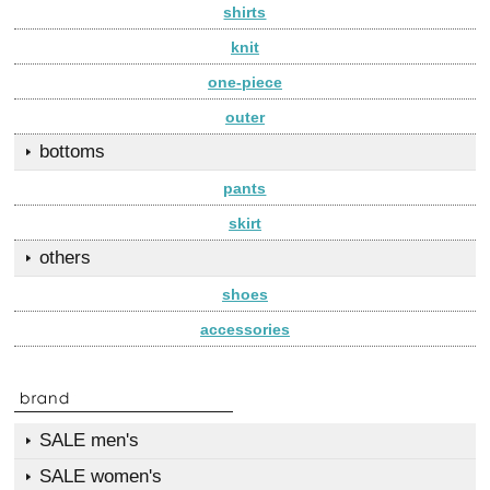
shirts
knit
one-piece
outer
bottoms
pants
skirt
others
shoes
accessories
SALE men's
SALE women's