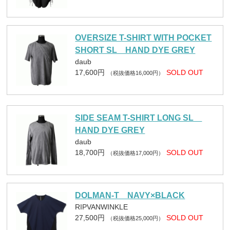
OVERSIZE T-SHIRT WITH POCKET
SHORT SL HAND DYE GREY
daub
17,600円
SOLD OUT
（税抜価格16,000円）
SIDE SEAM T-SHIRT LONG SL
HAND DYE GREY
daub
18,700円
SOLD OUT
（税抜価格17,000円）
DOLMAN-T NAVY×BLACK
RIPVANWINKLE
27,500円
SOLD OUT
（税抜価格25,000円）