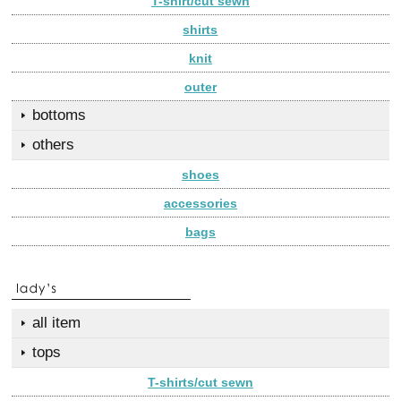
T-shirt/cut sewn
shirts
knit
outer
bottoms
others
shoes
accessories
bags
all item
tops
T-shirts/cut sewn