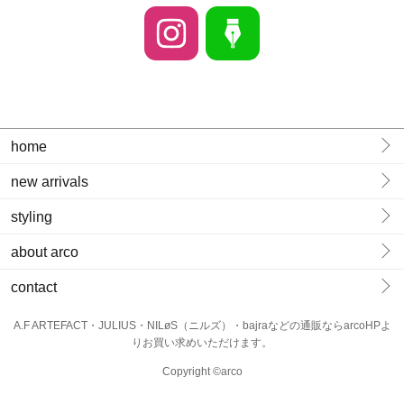
home
new arrivals
styling
about arco
contact
A.F ARTEFACT・JULIUS・NILøS（ニルズ）・bajraなどの通販ならarcoHPよ
りお買い求めいただけます。
Copyright ©arco