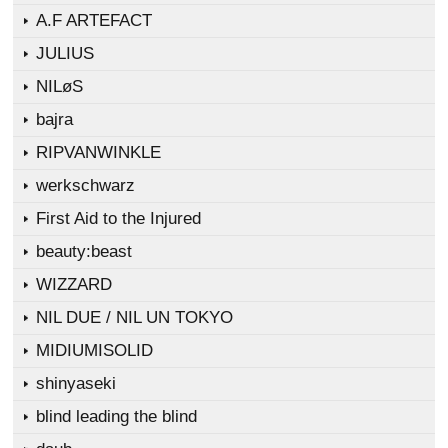
A.F ARTEFACT
JULIUS
NILøS
bajra
RIPVANWINKLE
werkschwarz
First Aid to the Injured
beauty:beast
WIZZARD
NIL DUE / NIL UN TOKYO
MIDIUMISOLID
shinyaseki
blind leading the blind