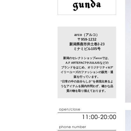
arco（アルコ）
〒959-1232
新潟県燕市井土巻2-23
ミナミビル105号
新潟のセレクトショップarcoでは、
A.F ARTEFACTやJULIUSなどの
ブランドをはじめ、オリジナリティ&デ
イリーユーズのファッションの販売・通
販を行っています。
“日常の中の自分らしさ”を表現出来るよ
うなアイテムを国内外問わず、確かな品
質の物を取り揃えております。