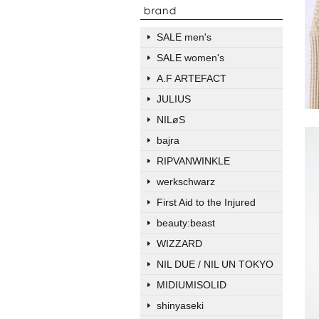
SALE men's
SALE women's
A.F ARTEFACT
JULIUS
NILøS
bajra
RIPVANWINKLE
werkschwarz
First Aid to the Injured
beauty:beast
WIZZARD
NIL DUE / NIL UN TOKYO
MIDIUMISOLID
shinyaseki