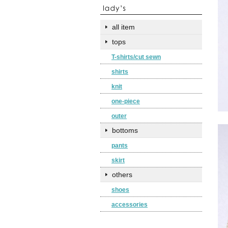
all item
tops
T-shirts/cut sewn
shirts
knit
one-piece
outer
bottoms
pants
skirt
others
shoes
accessories