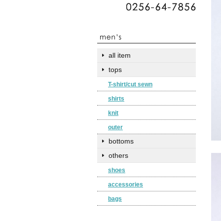
all item
tops
T-shirt/cut sewn
shirts
knit
outer
bottoms
others
shoes
accessories
bags