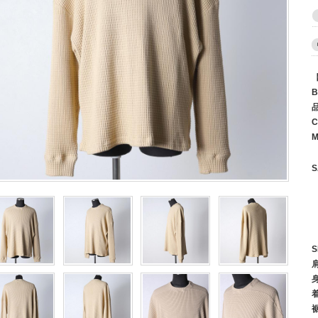
B
C
M
S