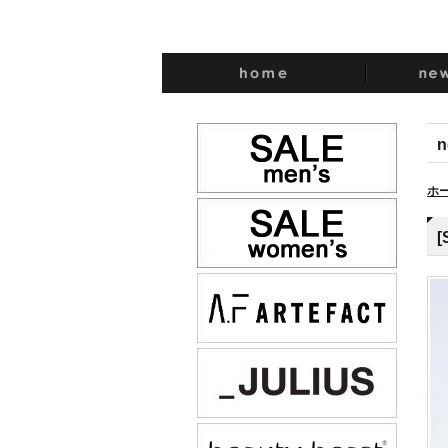
n
ホ
[