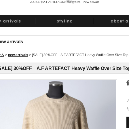
JULIUSやA.F ARTEFACTの通販はarco｜
new arrivals
ew arrivals
ーム
>
new arrivals
>
[SALE] 30%OFF A.F ARTEFACT Heavy Waffle Over Size T
SALE] 30%OFF A.F ARTEFACT Heavy Waffle Over Size 