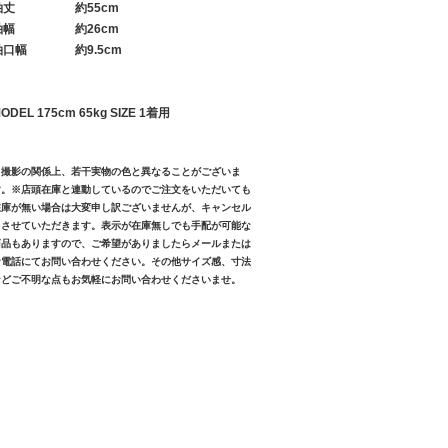
袖丈
約55cm
袖幅
約26cm
袖口幅
約9.5cm
ODEL 175cm 65kg SIZE 1着用
※撮影の関係上、若干実物の色と異なることがございま
す。※店頭在庫と連動しているのでご注文をいただいても
在庫が無い場合は大変申し訳ございませんが、キャンセル
とさせていただきます。表示が在庫無しでも手配が可能な
商品もありますので、ご希望がありましたらメールまたは
お電話にてお問い合わせください。その他サイズ感、寸法
などご不明な点もお気軽にお問い合わせくださいませ。