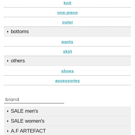
knit
one-piece
outer
bottoms
pants
skirt
others
shoes
accessories
SALE men's
SALE women's
A.F ARTEFACT