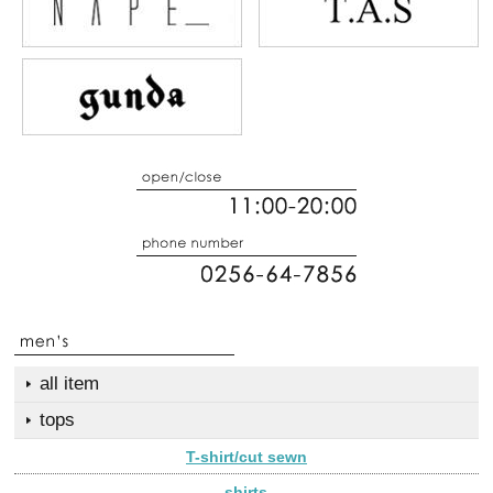
all item
tops
T-shirt/cut sewn
shirts