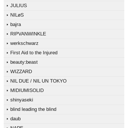
JULIUS
NILøS
bajra
RIPVANWINKLE
werkschwarz
First Aid to the Injured
beauty:beast
WIZZARD
NIL DUE / NIL UN TOKYO
MIDIUMISOLID
shinyaseki
blind leading the blind
daub