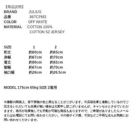
【商品説明】
BRAND
JULIUS
品番
867CPM3
COLOR
OFF WHITE
MATERIAL
COTTON 100%
COTTON SZ JERSEY
SIZE
1
2
裄丈
約60cm 約65cm
身幅
約67cm 約70cm
着丈
約90cm 約92cm
裾幅
約67cm 約70cm
袖口幅
約26cm 約26.5cm
MODEL 175cm 65kg SIZE 2着用
※撮影の関係上、若干実物の色と異なることがございます。※店頭在庫と連動しているのでご
注文をいただいても在庫が無い場合は大変申し訳ございませんが、キャンセルとさせていただ
きます。表示が在庫無しでも手配が可能な商品もありますので、ご希望がありましたらメール
またはお電話にてお問い合わせください。その他サイズ感、寸法などご不明な点もお気軽にお
問い合わせくださいませ。