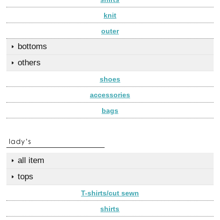
knit
outer
bottoms
others
shoes
accessories
bags
all item
tops
T-shirts/cut sewn
shirts