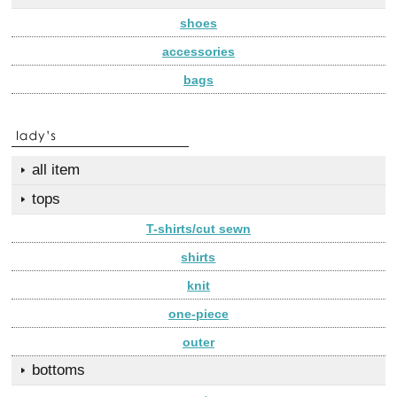
shoes
accessories
bags
all item
tops
T-shirts/cut sewn
shirts
knit
one-piece
outer
bottoms