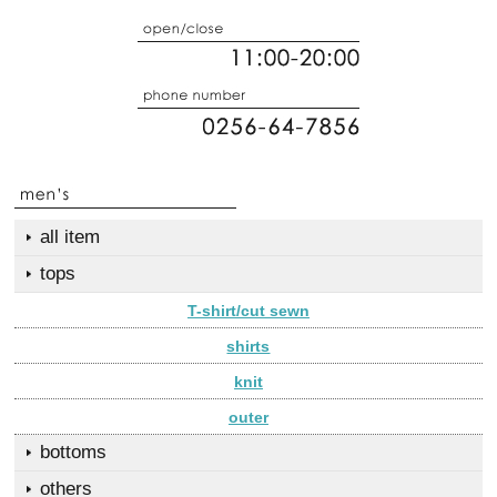
all item
tops
T-shirt/cut sewn
shirts
knit
outer
bottoms
others