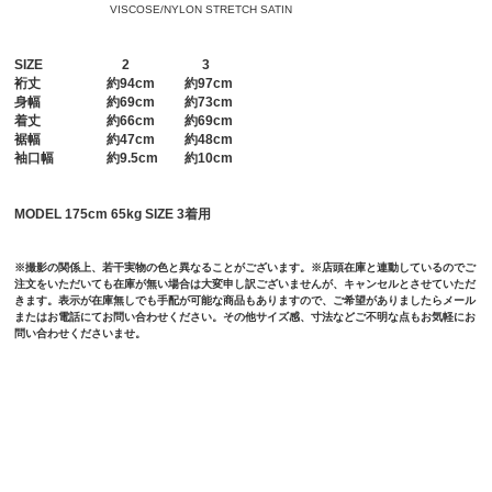
VISCOSE/NYLON STRETCH SATIN
SIZE
2
3
裄丈
約94cm 約97cm
身幅
約69cm 約73cm
着丈
約66cm 約69cm
裾幅
約47cm 約48cm
袖口幅
約9.5cm 約10cm
MODEL 175cm 65kg SIZE 3着用
※撮影の関係上、若干実物の色と異なることがございます。※店頭在庫と連動しているのでご
注文をいただいても在庫が無い場合は大変申し訳ございませんが、キャンセルとさせていただ
きます。表示が在庫無しでも手配が可能な商品もありますので、ご希望がありましたらメール
またはお電話にてお問い合わせください。その他サイズ感、寸法などご不明な点もお気軽にお
問い合わせくださいませ。