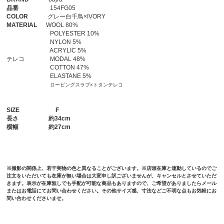
品番
154FG05
COLOR
グレー白千鳥×IVORY
MATERIAL
WOOL 80%
POLYESTER 10%
NYLON 5%
ACRYLIC 5%
テレコ MODAL 48%
COTTON 47%
ELASTANE 5%
ロービングスラブ×トタンテレコ
SIZE
F
長さ
約34cm
横幅
約27cm
※撮影の関係上、若干実物の色と異なることがございます。※店頭在庫と連動しているのでご
注文をいただいても在庫が無い場合は大変申し訳ございませんが、キャンセルとさせていただ
きます。表示が在庫無しでも手配が可能な商品もありますので、ご希望がありましたらメール
またはお電話にてお問い合わせください。その他サイズ感、寸法などご不明な点もお気軽にお
問い合わせくださいませ。