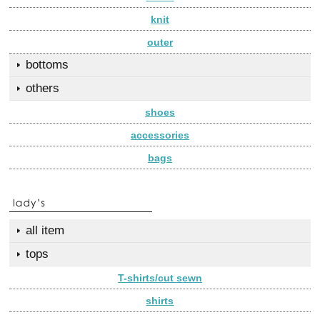
knit
outer
bottoms
others
shoes
accessories
bags
all item
tops
T-shirts/cut sewn
shirts