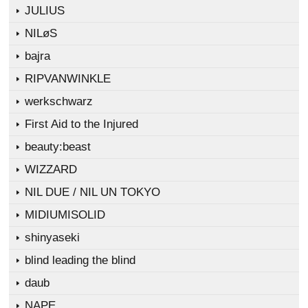
JULIUS
NILøS
bajra
RIPVANWINKLE
werkschwarz
First Aid to the Injured
beauty:beast
WIZZARD
NIL DUE / NIL UN TOKYO
MIDIUMISOLID
shinyaseki
blind leading the blind
daub
NAPE_