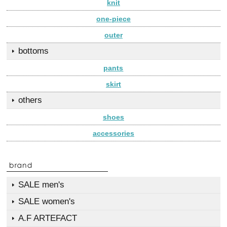
knit
one-piece
outer
bottoms
pants
skirt
others
shoes
accessories
SALE men's
SALE women's
A.F ARTEFACT