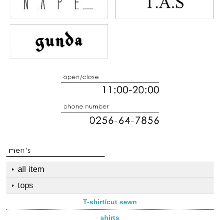
all item
tops
T-shirt/cut sewn
shirts