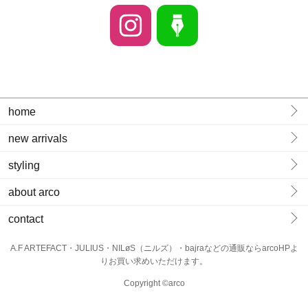
home
new arrivals
styling
about arco
contact
A.F ARTEFACT・JULIUS・NILøS（ニルズ）・bajraなどの通販ならarcoHPよ
りお買い求めいただけます。
Copyright ©arco