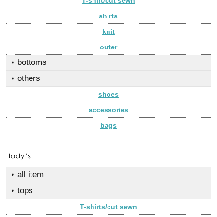
T-shirt/cut sewn
shirts
knit
outer
bottoms
others
shoes
accessories
bags
all item
tops
T-shirts/cut sewn