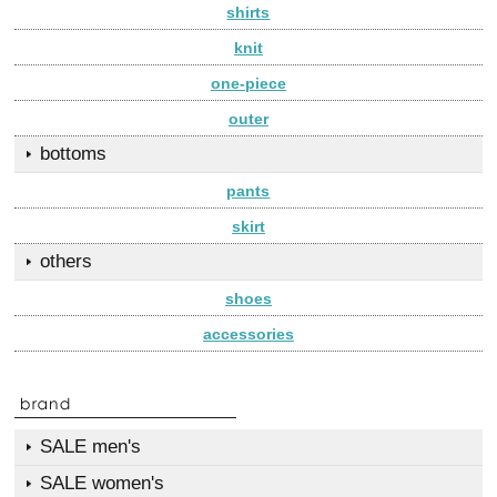
shirts
knit
one-piece
outer
bottoms
pants
skirt
others
shoes
accessories
SALE men's
SALE women's