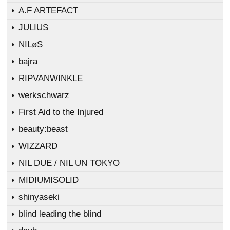
A.F ARTEFACT
JULIUS
NILøS
bajra
RIPVANWINKLE
werkschwarz
First Aid to the Injured
beauty:beast
WIZZARD
NIL DUE / NIL UN TOKYO
MIDIUMISOLID
shinyaseki
blind leading the blind