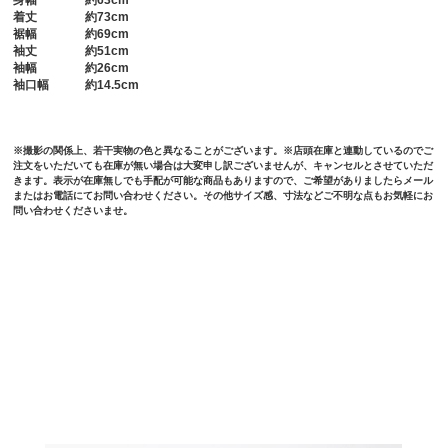
身幅
約63cm
着丈
約73cm
裾幅
約69cm
袖丈
約51cm
袖幅
約26cm
袖口幅
約14.5cm
※撮影の関係上、若干実物の色と異なることがございます。※店頭在庫と連動しているのでご
注文をいただいても在庫が無い場合は大変申し訳ございませんが、キャンセルとさせていただ
きます。表示が在庫無しでも手配が可能な商品もありますので、ご希望がありましたらメール
またはお電話にてお問い合わせください。その他サイズ感、寸法などご不明な点もお気軽にお
問い合わせくださいませ。