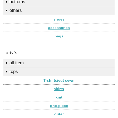
bottoms
others
shoes
accessories
bags
all item
tops
T-shirts/cut sewn
shirts
knit
one-piece
outer