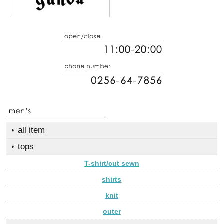
all item
tops
T-shirt/cut sewn
shirts
knit
outer