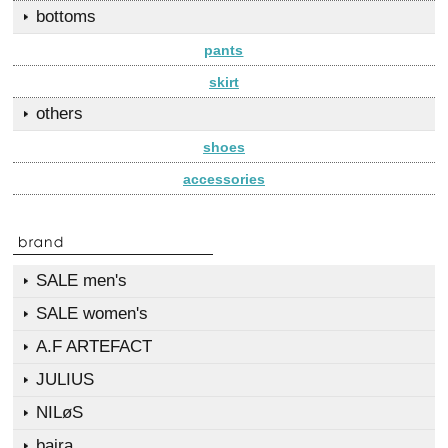
bottoms
pants
skirt
others
shoes
accessories
SALE men's
SALE women's
A.F ARTEFACT
JULIUS
NILøS
bajra