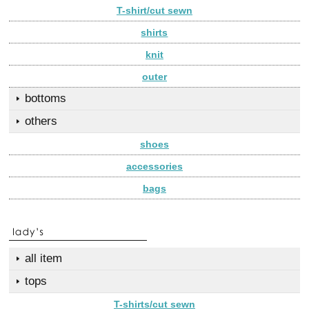
T-shirt/cut sewn
shirts
knit
outer
bottoms
others
shoes
accessories
bags
all item
tops
T-shirts/cut sewn