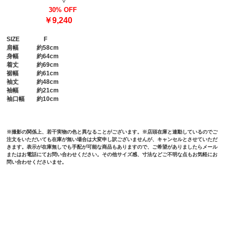
▽
30% OFF
￥9,240
SIZE
F
肩幅
約58cm
身幅
約64cm
着丈
約69cm
裾幅
約61cm
袖丈
約48cm
袖幅
約21cm
袖口幅
約10cm
※撮影の関係上、若干実物の色と異なることがございます。※店頭在庫と連動しているのでご
注文をいただいても在庫が無い場合は大変申し訳ございませんが、キャンセルとさせていただ
きます。表示が在庫無しでも手配が可能な商品もありますので、ご希望がありましたらメール
またはお電話にてお問い合わせください。その他サイズ感、寸法などご不明な点もお気軽にお
問い合わせくださいませ。