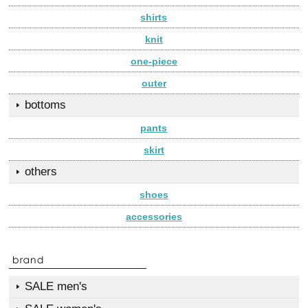
shirts
knit
one-piece
outer
bottoms
pants
skirt
others
shoes
accessories
SALE men's