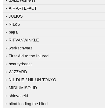
SALE women's
A.F ARTEFACT
JULIUS
NILøS
bajra
RIPVANWINKLE
werkschwarz
First Aid to the Injured
beauty:beast
WIZZARD
NIL DUE / NIL UN TOKYO
MIDIUMISOLID
shinyaseki
blind leading the blind