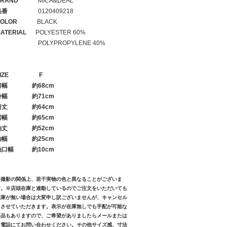
RAND
MICA&DEAL
品番
0120409218
OLOR
BLACK
ATERIAL
POLYESTER 60%
POLYPROPYLENE 40%
IZE
F
肩幅
約68cm
身幅
約71cm
着丈
約64cm
裾幅
約65cm
袖丈
約52cm
袖幅
約25cm
袖口幅
約10cm
※撮影の関係上、若干実物の色と異なることがございま
す。※店頭在庫と連動しているのでご注文をいただいても
在庫が無い場合は大変申し訳ございませんが、キャンセル
とさせていただきます。表示が在庫無しでも手配が可能な
商品もありますので、ご希望がありましたらメールまたは
お電話にてお問い合わせください。その他サイズ感、寸法