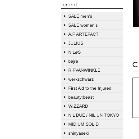
SALE men's
SALE women's
A.F ARTEFACT
JULIUS
NILøS
bajra
RIPVANWINKLE
werkschwarz
First Aid to the Injured
beauty:beast
WIZZARD
NIL DUE / NIL UN TOKYO
MIDIUMISOLID
shinyaseki