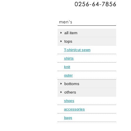
all item
tops
T-shirt/cut sewn
shirts
knit
outer
bottoms
others
shoes
accessories
bags