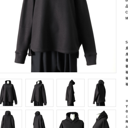
B
C
M
S