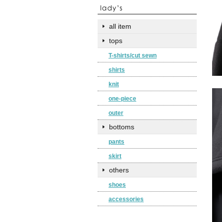
all item
tops
T-shirts/cut sewn
shirts
knit
one-piece
outer
bottoms
pants
skirt
others
shoes
accessories