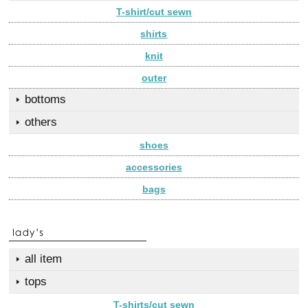
T-shirt/cut sewn
shirts
knit
outer
bottoms
others
shoes
accessories
bags
all item
tops
T-shirts/cut sewn