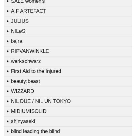
SALE women's
A.F ARTEFACT
JULIUS
NILøS
bajra
RIPVANWINKLE
werkschwarz
First Aid to the Injured
beauty:beast
WIZZARD
NIL DUE / NIL UN TOKYO
MIDIUMISOLID
shinyaseki
blind leading the blind