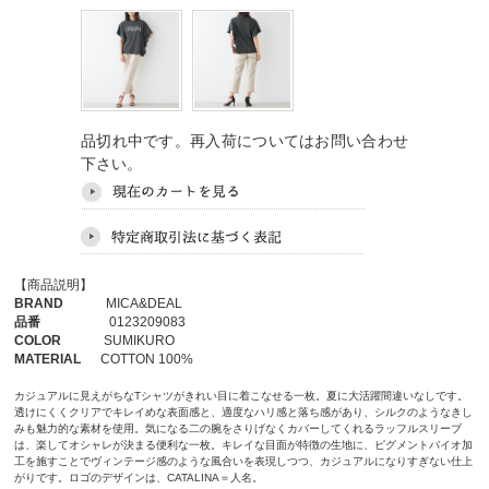
品切れ中です。再入荷についてはお問い合わせ
下さい。
【商品説明】
BRAND
MICA&DEAL
品番
0123209083
COLOR
SUMIKURO
MATERIAL
COTTON 100%
カジュアルに見えがちなTシャツがきれい目に着こなせる一枚。夏に大活躍間違いなしです。
透けにくくクリアでキレイめな表面感と、適度なハリ感と落ち感があり、シルクのようなきし
みも魅力的な素材を使用。気になる二の腕をさりげなくカバーしてくれるラッフルスリーブ
は、楽してオシャレが決まる便利な一枚。キレイな目面が特徴の生地に、ピグメントバイオ加
工を施すことでヴィンテージ感のような風合いを表現しつつ、カジュアルになりすぎない仕上
がりです。ロゴのデザインは、CATALINA＝人名。