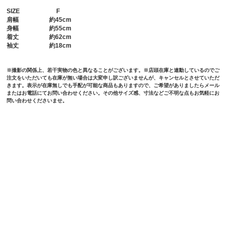
SIZE
F
肩幅
約45cm
身幅
約55cm
着丈
約62cm
袖丈
約18cm
※撮影の関係上、若干実物の色と異なることがございます。※店頭在庫と連動しているのでご
注文をいただいても在庫が無い場合は大変申し訳ございませんが、キャンセルとさせていただ
きます。表示が在庫無しでも手配が可能な商品もありますので、ご希望がありましたらメール
またはお電話にてお問い合わせください。その他サイズ感、寸法などご不明な点もお気軽にお
問い合わせくださいませ。