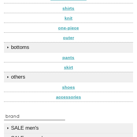
shirts
knit
one-piece
outer
bottoms
pants
skirt
others
shoes
accessories
SALE men's