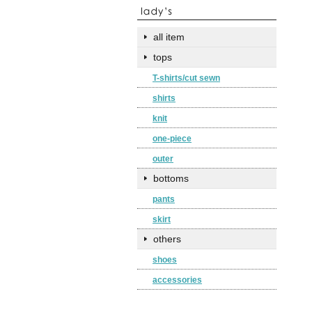
all item
tops
T-shirts/cut sewn
shirts
knit
one-piece
outer
bottoms
pants
skirt
others
shoes
accessories