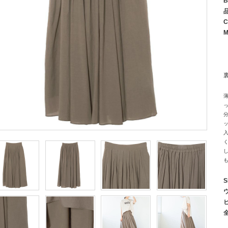
B
C
M
S