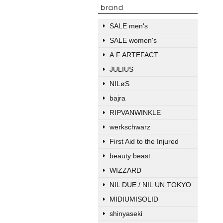
SALE men's
SALE women's
A.F ARTEFACT
JULIUS
NILøS
bajra
RIPVANWINKLE
werkschwarz
First Aid to the Injured
beauty:beast
WIZZARD
NIL DUE / NIL UN TOKYO
MIDIUMISOLID
shinyaseki