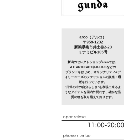
arco（アルコ）
〒959-1232
新潟県燕市井土巻2-23
ミナミビル105号
新潟のセレクトショップarcoでは、
A.F ARTEFACTやJULIUSなどの
ブランドをはじめ、オリジナリティ&デ
イリーユーズのファッションの販売・通
販を行っています。
“日常の中の自分らしさ”を表現出来るよ
うなアイテムを国内外問わず、確かな品
質の物を取り揃えております。