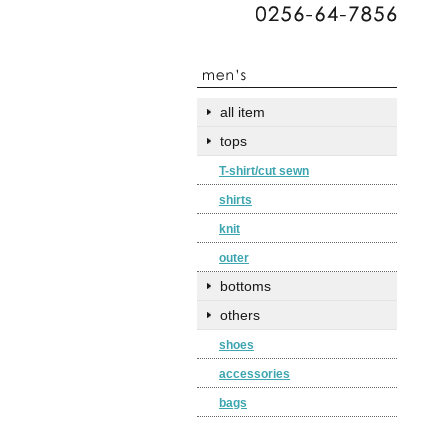
all item
tops
T-shirt/cut sewn
shirts
knit
outer
bottoms
others
shoes
accessories
bags