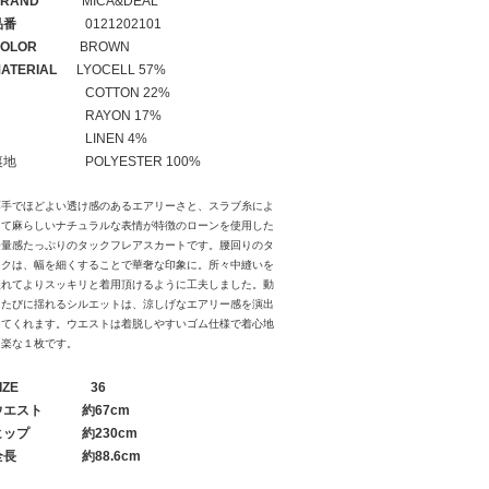
RAND
MICA&DEAL
品番
0121202101
OLOR
BROWN
ATERIAL
LYOCELL 57%
COTTON 22%
RAYON 17%
LINEN 4%
裏地 POLYESTER 100%
薄手でほどよい透け感のあるエアリーさと、スラブ糸によ
って麻らしいナチュラルな表情が特徴のローンを使用した
分量感たっぷりのタックフレアスカートです。腰回りのタ
ックは、幅を細くすることで華奢な印象に。所々中縫いを
入れてよりスッキリと着用頂けるように工夫しました。動
くたびに揺れるシルエットは、涼しげなエアリー感を演出
してくれます。ウエストは着脱しやすいゴム仕様で着心地
も楽な１枚です。
IZE
36
ウエスト
約67cm
ヒップ
約230cm
全長
約88.6cm