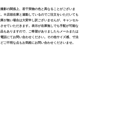
※撮影の関係上、若干実物の色と異なることがございま
す。※店頭在庫と連動しているのでご注文をいただいても
在庫が無い場合は大変申し訳ございませんが、キャンセル
とさせていただきます。表示が在庫無しでも手配が可能な
商品もありますので、ご希望がありましたらメールまたは
お電話にてお問い合わせください。その他サイズ感、寸法
などご不明な点もお気軽にお問い合わせくださいませ。