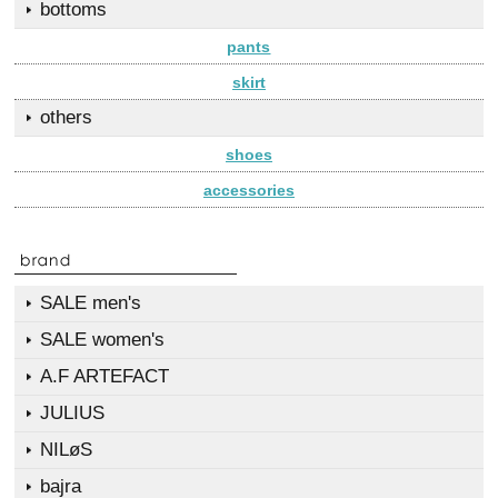
bottoms
pants
skirt
others
shoes
accessories
SALE men's
SALE women's
A.F ARTEFACT
JULIUS
NILøS
bajra