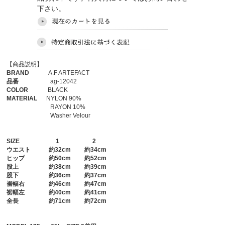
下さい。
【商品説明】
BRAND
A.F ARTEFACT
品番
ag-12042
COLOR
BLACK
MATERIAL
NYLON 90%
RAYON 10%
Washer Velour
SIZE
1
2
ウエスト
約32cm 約34cm
ヒップ
約50cm 約52cm
股上
約38cm 約39cm
股下
約36cm 約37cm
裾幅右
約46cm 約47cm
裾幅左
約40cm 約41cm
全長
約71cm 約72cm