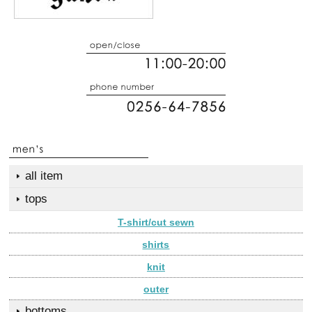
all item
tops
T-shirt/cut sewn
shirts
knit
outer
bottoms