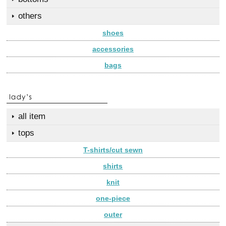
others
shoes
accessories
bags
all item
tops
T-shirts/cut sewn
shirts
knit
one-piece
outer