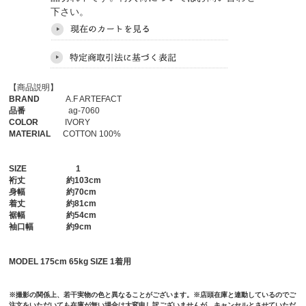
下さい。
【商品説明】
BRAND
A.F ARTEFACT
品番
ag-7060
COLOR
IVORY
MATERIAL
COTTON 100%
SIZE
1
裄丈
約103cm
身幅
約70cm
着丈
約81cm
裾幅
約54cm
袖口幅
約9cm
MODEL 175cm 65kg SIZE 1着用
※撮影の関係上、若干実物の色と異なることがございます。※店頭在庫と連動しているのでご
注文をいただいても在庫が無い場合は大変申し訳ございませんが、キャンセルとさせていただ