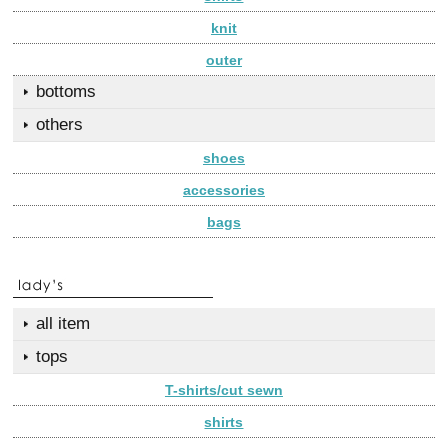
knit
outer
bottoms
others
shoes
accessories
bags
all item
tops
T-shirts/cut sewn
shirts