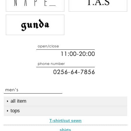
all item
tops
T-shirt/cut sewn
shirts