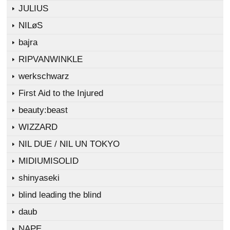
JULIUS
NILøS
bajra
RIPVANWINKLE
werkschwarz
First Aid to the Injured
beauty:beast
WIZZARD
NIL DUE / NIL UN TOKYO
MIDIUMISOLID
shinyaseki
blind leading the blind
daub
NAPE_