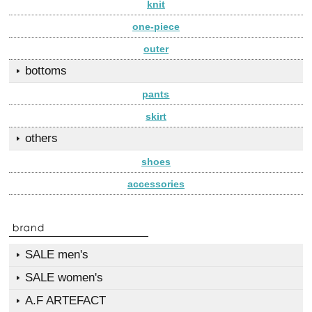
knit
one-piece
outer
bottoms
pants
skirt
others
shoes
accessories
SALE men's
SALE women's
A.F ARTEFACT