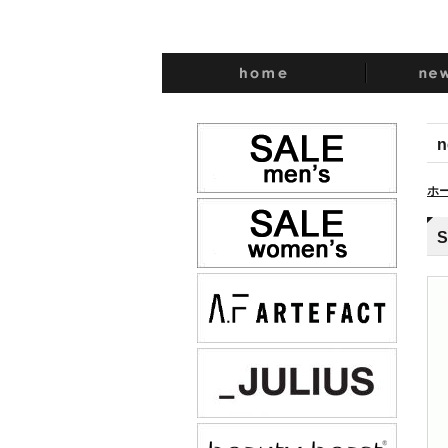
n
ホ
S