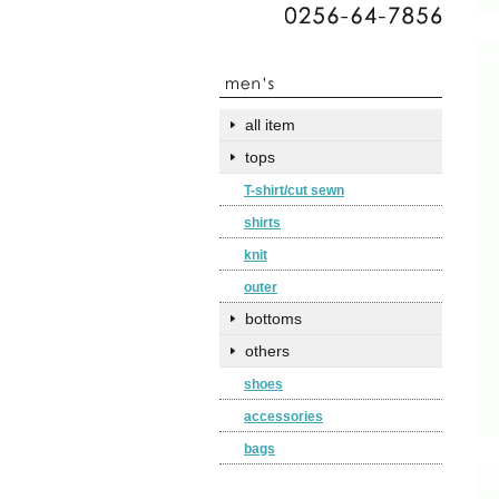
all item
tops
T-shirt/cut sewn
shirts
knit
outer
bottoms
others
shoes
accessories
bags