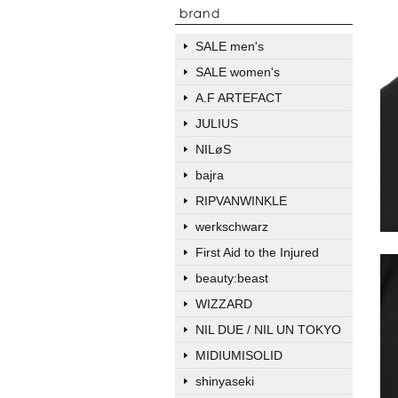
SALE men's
SALE women's
A.F ARTEFACT
JULIUS
NILøS
bajra
RIPVANWINKLE
werkschwarz
First Aid to the Injured
beauty:beast
WIZZARD
NIL DUE / NIL UN TOKYO
MIDIUMISOLID
shinyaseki