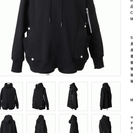
B
C
M
S
M