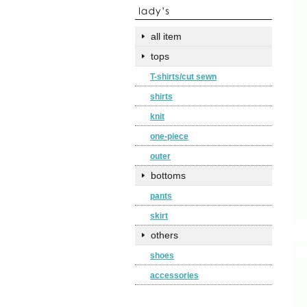
all item
tops
T-shirts/cut sewn
shirts
knit
one-piece
outer
bottoms
pants
skirt
others
shoes
accessories