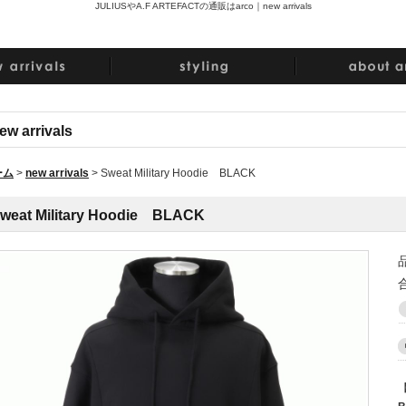
JULIUSやA.F ARTEFACTの通販はarco｜
new arrivals
ew arrivals
ーム
>
new arrivals
>
Sweat Military Hoodie BLACK
weat Military Hoodie BLACK