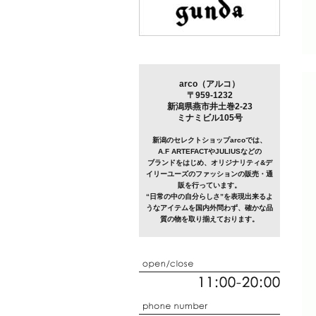
arco（アルコ）
〒959-1232
新潟県燕市井土巻2-23
ミナミビル105号
新潟のセレクトショップarcoでは、
A.F ARTEFACTやJULIUSなどの
ブランドをはじめ、オリジナリティ&デ
イリーユーズのファッションの販売・通
販を行っています。
“日常の中の自分らしさ”を表現出来るよ
うなアイテムを国内外問わず、確かな品
質の物を取り揃えております。