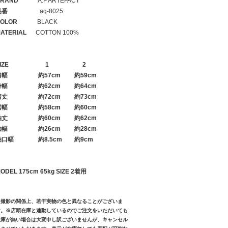
RAND
A.F ARTEFACT
品番
ag-8025
OLOR
BLACK
ATERIAL
COTTON 100%
IZE
1
2
肩幅
約57cm 約59cm
身幅
約62cm 約64cm
着丈
約72cm 約73cm
裾幅
約58cm 約60cm
袖丈
約60cm 約62cm
袖幅
約26cm 約28cm
袖口幅
約8.5cm 約9cm
ODEL 175cm 65kg SIZE 2着用
※撮影の関係上、若干実物の色と異なることがございま
す。※店頭在庫と連動しているのでご注文をいただいても
在庫が無い場合は大変申し訳ございませんが、キャンセル