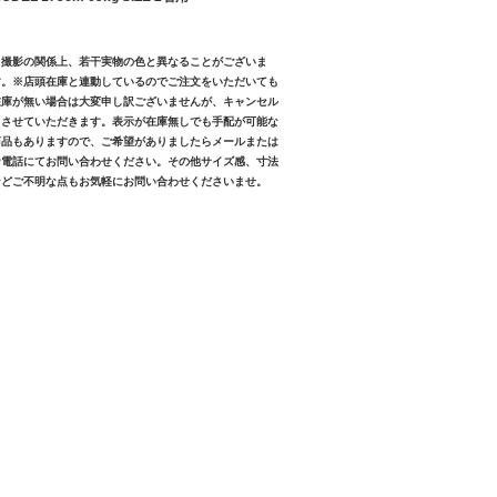
※撮影の関係上、若干実物の色と異なることがございま
す。※店頭在庫と連動しているのでご注文をいただいても
在庫が無い場合は大変申し訳ございませんが、キャンセル
とさせていただきます。表示が在庫無しでも手配が可能な
商品もありますので、ご希望がありましたらメールまたは
お電話にてお問い合わせください。その他サイズ感、寸法
などご不明な点もお気軽にお問い合わせくださいませ。