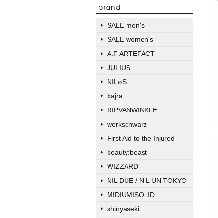
SALE men's
SALE women's
A.F ARTEFACT
JULIUS
NILøS
bajra
RIPVANWINKLE
werkschwarz
First Aid to the Injured
beauty:beast
WIZZARD
NIL DUE / NIL UN TOKYO
MIDIUMISOLID
shinyaseki