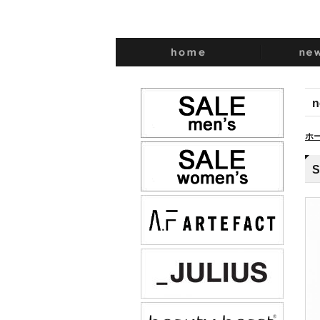
n
ホ
S