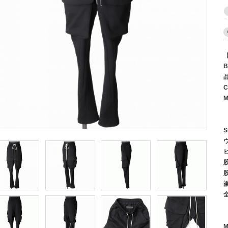
B
C
M
S
M