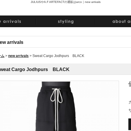
JULIUSやA.F ARTEFACTの通販はarco｜
new arrivals
ew arrivals
ーム
>
new arrivals
>
Sweat Cargo Jodhpurs BLACK
weat Cargo Jodhpurs BLACK