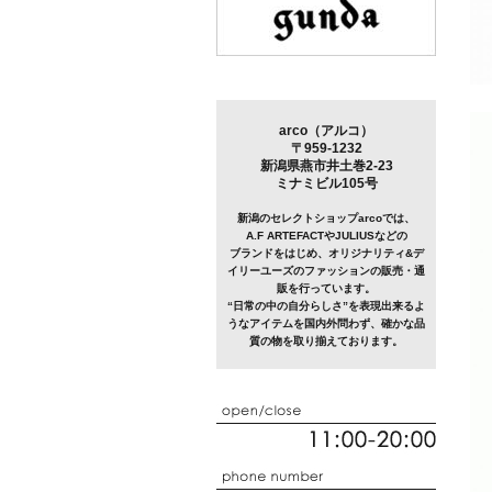
arco（アルコ）
〒959-1232
新潟県燕市井土巻2-23
ミナミビル105号
新潟のセレクトショップarcoでは、
A.F ARTEFACTやJULIUSなどの
ブランドをはじめ、オリジナリティ&デ
イリーユーズのファッションの販売・通
販を行っています。
“日常の中の自分らしさ”を表現出来るよ
うなアイテムを国内外問わず、確かな品
質の物を取り揃えております。