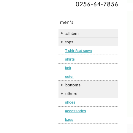
all item
tops
T-shirt/cut sewn
shirts
knit
outer
bottoms
others
shoes
accessories
bags