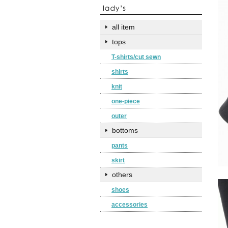
all item
tops
T-shirts/cut sewn
shirts
knit
one-piece
outer
bottoms
pants
skirt
others
shoes
accessories