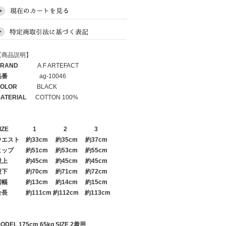
【商品説明】
RAND
A.F ARTEFACT
品番
ag-10046
OLOR
BLACK
ATERIAL
COTTON 100%
IZE
1
2
3
ウエスト
約33cm 約35cm 約37cm
ヒップ
約51cm 約53cm 約55cm
股上
約45cm 約45cm 約45cm
股下
約70cm 約71cm 約72cm
裾幅
約13cm 約14cm 約15cm
全長
約111cm 約112cm 約113cm
ODEL 175cm 65kg SIZE 2着用