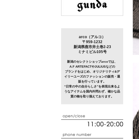
arco（アルコ）
〒959-1232
新潟県燕市井土巻2-23
ミナミビル105号
新潟のセレクトショップarcoでは、
A.F ARTEFACTやJULIUSなどの
ブランドをはじめ、オリジナリティ&デ
イリーユーズのファッションの販売・通
販を行っています。
“日常の中の自分らしさ”を表現出来るよ
うなアイテムを国内外問わず、確かな品
質の物を取り揃えております。