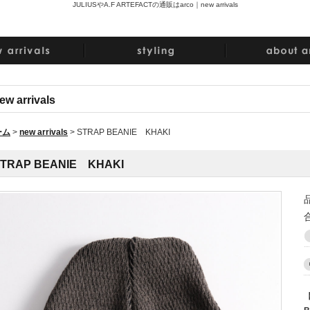
JULIUSやA.F ARTEFACTの通販はarco｜
new arrivals
ew arrivals
ーム
>
new arrivals
>
STRAP BEANIE KHAKI
TRAP BEANIE KHAKI