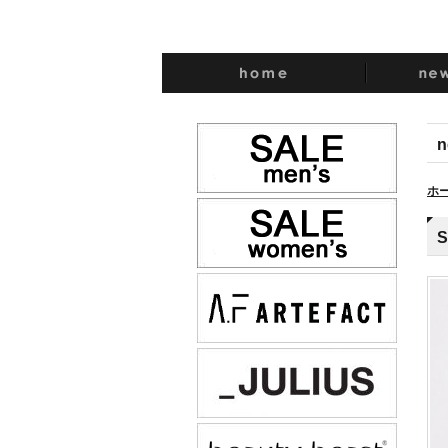
n
ホ
S