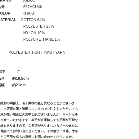
RAND
JULIUS
品番
657ACU40
OLOR
KHAKI
ATERIAL
COTTON 64%
POLYESTER 25%
NYLON 10%
POLYURETHANE 1%
OLYESTER TIGHT TWIST YARN
IZE
F
高さ
約19.5cm
横幅
約21cm
※撮影の関係上、若干実物の色と異なることがございま
す。※店頭在庫と連動しているのでご注文をいただいても
在庫が無い場合は大変申し訳ございませんが、キャンセル
とさせていただきます。表示が在庫無しでも手配が可能な
商品もありますので、ご希望がありましたらメールまたは
お電話にてお問い合わせください。その他サイズ感、寸法
などご不明な点もお気軽にお問い合わせくださいませ。