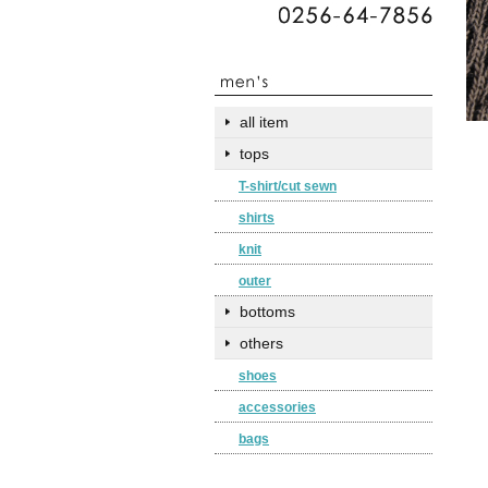
all item
tops
T-shirt/cut sewn
shirts
knit
outer
bottoms
others
shoes
accessories
bags