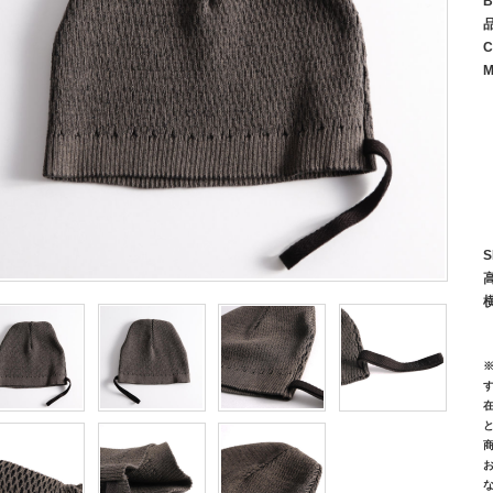
B
C
M
P
S