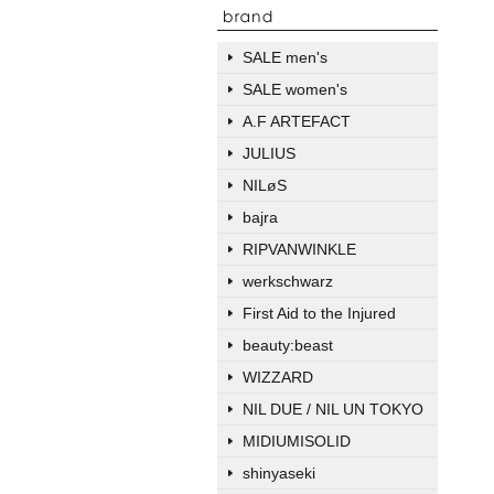
SALE men's
SALE women's
A.F ARTEFACT
JULIUS
NILøS
bajra
RIPVANWINKLE
werkschwarz
First Aid to the Injured
beauty:beast
WIZZARD
NIL DUE / NIL UN TOKYO
MIDIUMISOLID
shinyaseki