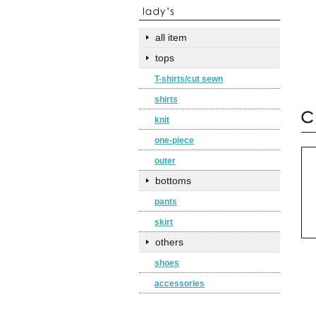
all item
tops
T-shirts/cut sewn
shirts
knit
one-piece
outer
bottoms
pants
skirt
others
shoes
accessories