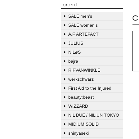
SALE men's
SALE women's
A.F ARTEFACT
JULIUS
NILøS
bajra
RIPVANWINKLE
werkschwarz
First Aid to the Injured
beauty:beast
WIZZARD
NIL DUE / NIL UN TOKYO
MIDIUMISOLID
shinyaseki