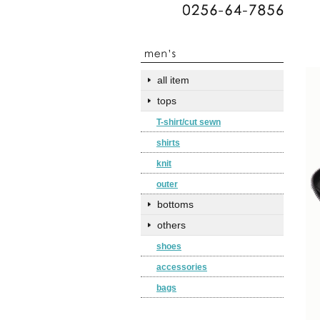
all item
tops
T-shirt/cut sewn
shirts
knit
outer
bottoms
others
shoes
accessories
bags