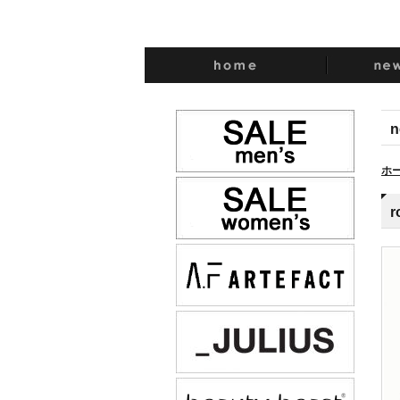
n
ホ
r