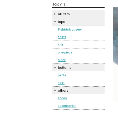
all item
tops
T-shirts/cut sewn
shirts
knit
one-piece
outer
bottoms
pants
skirt
others
shoes
accessories