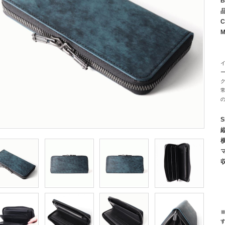
B
C
M
イ
S