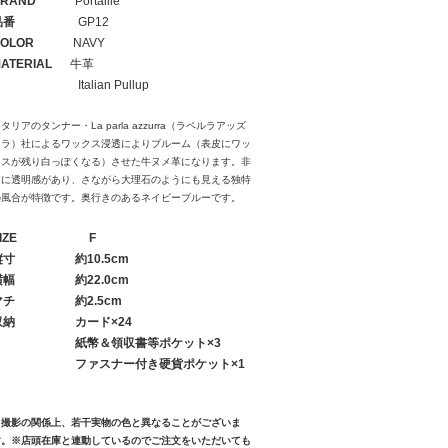
RAND
Portaille
品番
GP12
OLOR
NAVY
ATERIAL
牛革
Italian Pullup
タリアのタンナー・La parla azzurra（ラペルラアッズ
ーラ）社によるワックス浸透によりブルーム（表皮にワッ
クスが残り白っぽくなる）させた牛ヌメ革になります。非
常に透明感があり、さながら大理石のようにも見える独特
の風合が特徴です。奥行きのあるネイビーブルーです。
IZE
F
縦寸
約10.5cm
横幅
約22.0cm
マチ
約2.5cm
収納
カード×24
紙幣＆領収書等ポケット×3
ファスナー付き硬貨ポケット×1
※撮影の関係上、若干実物の色と異なることがございま
す。※店頭在庫と連動しているのでご注文をいただいても