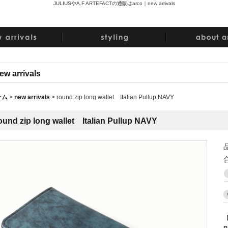
JULIUSやA.F ARTEFACTの通販はarco｜
new arrivals
ew arrivals
ーム
>
new arrivals
>
round zip long wallet Italian Pullup NAVY
ound zip long wallet Italian Pullup NAVY