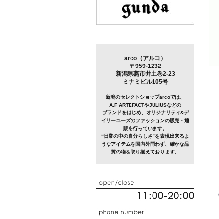
arco（アルコ）
〒959-1232
新潟県燕市井土巻2-23
ミナミビル105号
新潟のセレクトショップarcoでは、
A.F ARTEFACTやJULIUSなどの
ブランドをはじめ、オリジナリティ&デ
イリーユーズのファッションの販売・通
販を行っています。
“日常の中の自分らしさ”を表現出来るよ
うなアイテムを国内外問わず、確かな品
質の物を取り揃えております。