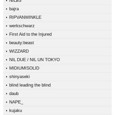
NILøS
bajra
RIPVANWINKLE
werkschwarz
First Aid to the Injured
beauty:beast
WIZZARD
NIL DUE / NIL UN TOKYO
MIDIUMISOLID
shinyaseki
blind leading the blind
daub
NAPE_
kujaku