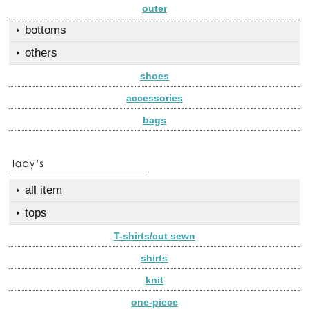
outer
bottoms
others
shoes
accessories
bags
all item
tops
T-shirts/cut sewn
shirts
knit
one-piece