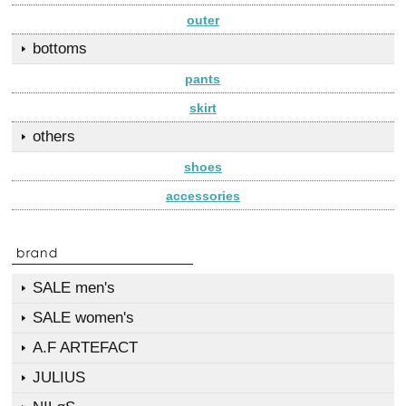
outer
bottoms
pants
skirt
others
shoes
accessories
SALE men's
SALE women's
A.F ARTEFACT
JULIUS