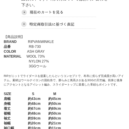
下さい。
【商品説明】
BRAND
RIPVANWINKLE
品番
RB-730
COLOR
ASH GRAY
MATERIAL
WOOL 73%
NYLON 27%
3GGウール
RIPがニットでライダースを提案したらというコンセプトで、布帛に劣らず完成度が高いアイ
テム。素材はウールナイロンの混紡糸で、膨らみと嵩高さがある3GGの天竺編。前身と後身
にアクセントとなるアイレット編み、スライダートップに装着した革紐もポイントです。
SIZE
S
M
肩幅
約43cm 約45cm
身幅
約48cm 約50cm
着丈
約67cm 約69cm
裾幅
約48cm 約50cm
袖丈
約59cm 約60cm
袖幅
約20cm 約21cm
袖口幅
約10cm 約11cm