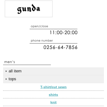
all item
tops
T-shirt/cut sewn
shirts
knit