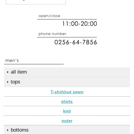
all item
tops
T-shirt/cut sewn
shirts
knit
outer
bottoms