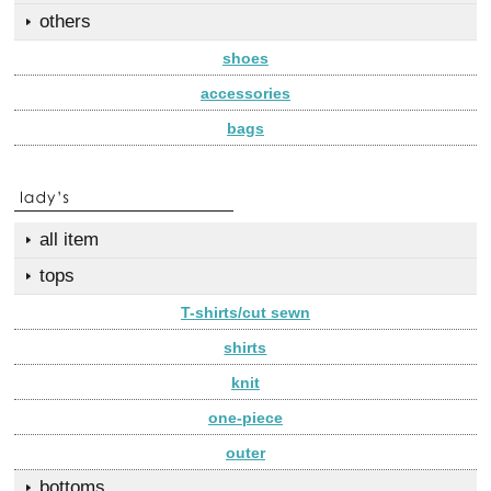
others
shoes
accessories
bags
all item
tops
T-shirts/cut sewn
shirts
knit
one-piece
outer
bottoms