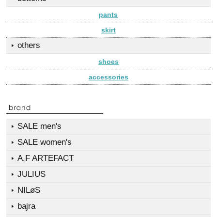
pants
skirt
others
shoes
accessories
SALE men's
SALE women's
A.F ARTEFACT
JULIUS
NILøS
bajra