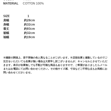
MATERIAL
COTTON 100%
SIZE
1
肩幅
約28cm
身幅
約32cm
着丈
約93cm
裾幅
約32cm
袖幅
約19cm
※撮影の関係上、若干実物の色と異なることがございます。※店頭在庫と連動しているのでご
注文をいただいても在庫が無い場合は大変申し訳ございませんが、キャンセルとさせていただ
きます。表示が在庫無しでも手配が可能な商品もありますので、ご希望がありましたらメール
またはお電話にてお問い合わせください。その他サイズ感、寸法などご不明な点もお気軽にお
問い合わせくださいませ。