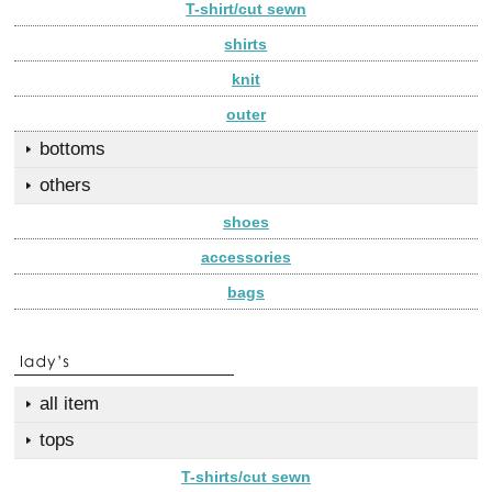
T-shirt/cut sewn
shirts
knit
outer
bottoms
others
shoes
accessories
bags
all item
tops
T-shirts/cut sewn