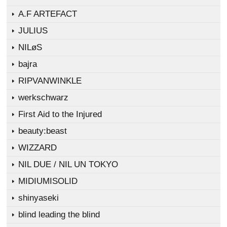
A.F ARTEFACT
JULIUS
NILøS
bajra
RIPVANWINKLE
werkschwarz
First Aid to the Injured
beauty:beast
WIZZARD
NIL DUE / NIL UN TOKYO
MIDIUMISOLID
shinyaseki
blind leading the blind