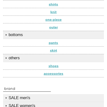
shirts
knit
one-piece
outer
bottoms
pants
skirt
others
shoes
accessories
SALE men's
SALE women's