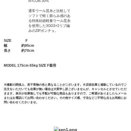
NYLON 30%
通常ウール昆糸と比較して
ソフトで軽く膨らみ感のあ
る特殊紡績軽量ウール昆糸
を使用した3GG3×2リブ編
みのZIPポンチョ。
SIZE
F
幅
約95cm
長さ
約70cm
MODEL 175cm 65kg SIZE F着用
※撮影の関係上、若干実物の色と異なることがございます。※店頭在庫と連動しているのでご
注文をいただいても在庫が無い場合は大変申し訳ございませんが、キャンセルとさせていただ
きます。表示が在庫無しでも手配が可能な商品もありますので、ご希望がありましたらメール
またはお電話にてお問い合わせください。その他サイズ感、寸法などご不明な点もお気軽にお
問い合わせくださいませ。