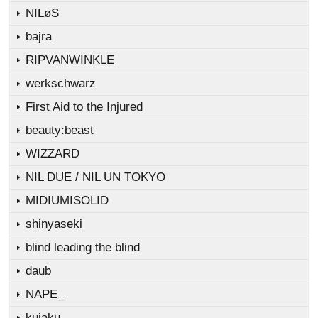
NILøS
bajra
RIPVANWINKLE
werkschwarz
First Aid to the Injured
beauty:beast
WIZZARD
NIL DUE / NIL UN TOKYO
MIDIUMISOLID
shinyaseki
blind leading the blind
daub
NAPE_
kujaku