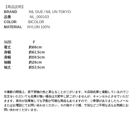
【商品説明】
BRAND
NIL DUE / NIL UN TOKYO
品番
NL_000103
COLOR
BICOLOR
MATERIAL
NYLON 100%
SIZE
F
着丈
約66cm
身幅
約61.5cm
肩幅
約59.5cm
袖幅
約26cm
袖丈
約53.5cm
※撮影の関係上、若干実物の色と異なることがございます。※店頭在庫と連動しているのでご
注文をいただいても在庫が無い場合は大変申し訳ございませんが、キャンセルとさせていただ
きます。表示が在庫無しでも手配が可能な商品もありますので、ご希望がありましたらメール
またはお電話にてお問い合わせください。その他サイズ感、寸法などご不明な点もお気軽にお
問い合わせくださいませ。