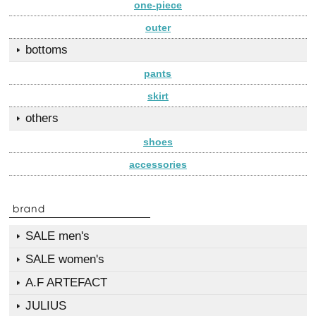
one-piece
outer
bottoms
pants
skirt
others
shoes
accessories
SALE men's
SALE women's
A.F ARTEFACT
JULIUS