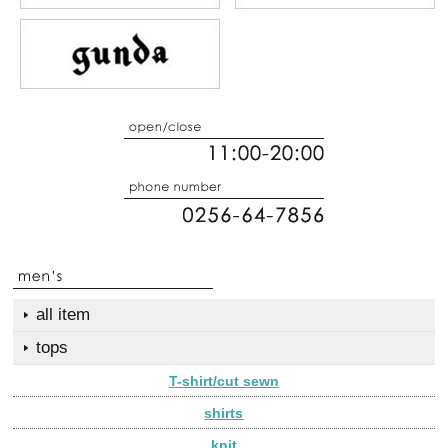
all item
tops
T-shirt/cut sewn
shirts
knit