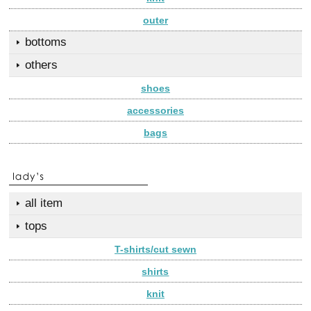
outer
bottoms
others
shoes
accessories
bags
all item
tops
T-shirts/cut sewn
shirts
knit