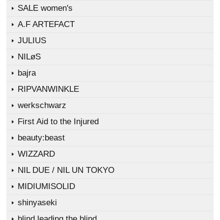
SALE women's
A.F ARTEFACT
JULIUS
NILøS
bajra
RIPVANWINKLE
werkschwarz
First Aid to the Injured
beauty:beast
WIZZARD
NIL DUE / NIL UN TOKYO
MIDIUMISOLID
shinyaseki
blind leading the blind