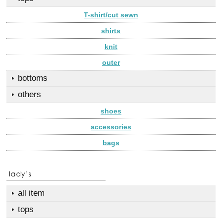
T-shirt/cut sewn
shirts
knit
outer
bottoms
others
shoes
accessories
bags
all item
tops