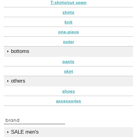
T-shirts/cut sewn
shirts
knit
one-piece
outer
bottoms
pants
skirt
others
shoes
accessories
SALE men's