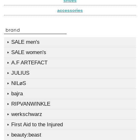
shoes
accessories
SALE men's
SALE women's
A.F ARTEFACT
JULIUS
NILøS
bajra
RIPVANWINKLE
werkschwarz
First Aid to the Injured
beauty:beast