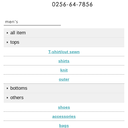
all item
tops
T-shirt/cut sewn
shirts
knit
outer
bottoms
others
shoes
accessories
bags