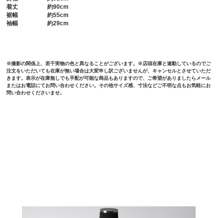
着丈
約90cm
裾幅
約55cm
袖幅
約29cm
※撮影の関係上、若干実物の色と異なることがございます。※店頭在庫と連動しているのでご
注文をいただいても在庫が無い場合は大変申し訳ございませんが、キャンセルとさせていただ
きます。表示が在庫無しでも手配が可能な商品もありますので、ご希望がありましたらメール
またはお電話にてお問い合わせください。その他サイズ感、寸法などご不明な点もお気軽にお
問い合わせくださいませ。