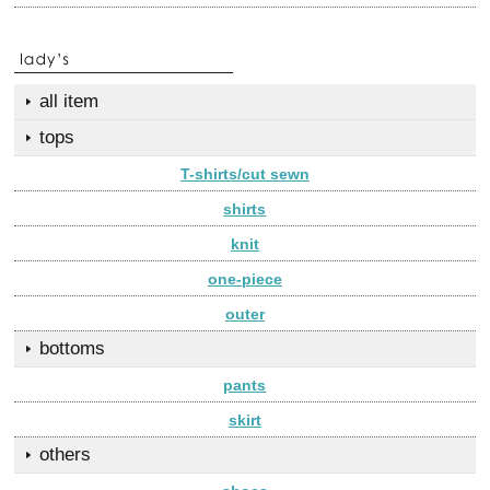
all item
tops
T-shirts/cut sewn
shirts
knit
one-piece
outer
bottoms
pants
skirt
others