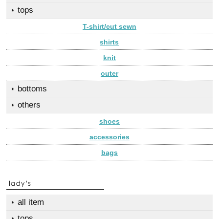
tops
T-shirt/cut sewn
shirts
knit
outer
bottoms
others
shoes
accessories
bags
all item
tops