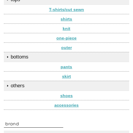
T-shirts/cut sewn
shirts
knit
one-piece
outer
bottoms
pants
skirt
others
shoes
accessories