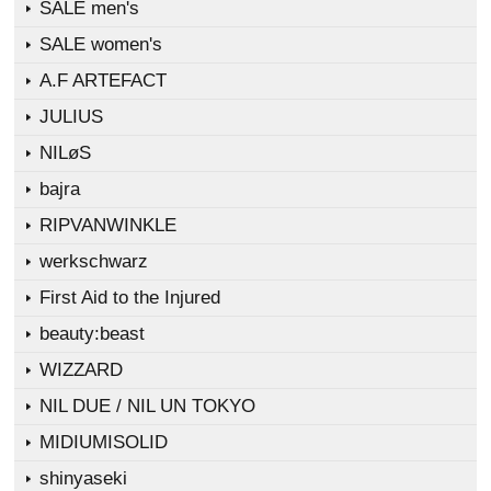
SALE men's
SALE women's
A.F ARTEFACT
JULIUS
NILøS
bajra
RIPVANWINKLE
werkschwarz
First Aid to the Injured
beauty:beast
WIZZARD
NIL DUE / NIL UN TOKYO
MIDIUMISOLID
shinyaseki