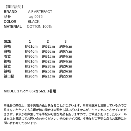
【商品説明】
BRAND
A.F ARTEFACT
品番
ag-9075
COLOR
BLACK
MATERIAL
COTTON 100%
SIZE
1
2
3
肩幅
約61cm 約62cm 約64cm
身幅
約64cm 約65cm 約67cm
着丈
約80cm 約81cm 約84cm
裾幅
約61cm 約62cm 約64cm
袖丈
約27cm 約28cm 約29cm
袖幅
約24cm 約25cm 約26cm
袖口幅
約20cm 約21cm 約22cm
MODEL 175cm 65kg SIZE 3着用
※撮影の関係上、若干実物の色と異なることがございます。※店頭在庫と連動しているのでご
注文をいただいても在庫が無い場合は大変申し訳ございませんが、キャンセルとさせていただ
きます。表示が在庫無しでも手配が可能な商品もありますので、ご希望がありましたらメール
またはお電話にてお問い合わせください。その他サイズ感、寸法などご不明な点もお気軽にお
問い合わせくださいませ。