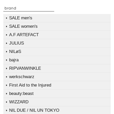
SALE men's
SALE women's
A.F ARTEFACT
JULIUS
NILøS
bajra
RIPVANWINKLE
werkschwarz
First Aid to the Injured
beauty:beast
WIZZARD
NIL DUE / NIL UN TOKYO