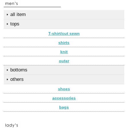
all item
tops
T-shirt/cut sewn
shirts
knit
outer
bottoms
others
shoes
accessories
bags