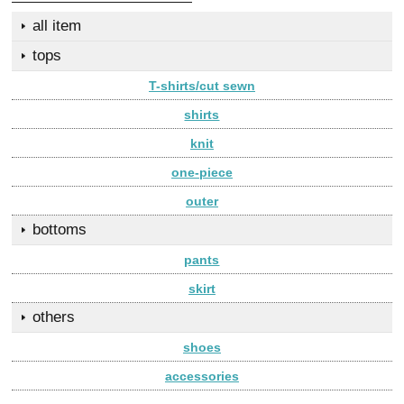
all item
tops
T-shirts/cut sewn
shirts
knit
one-piece
outer
bottoms
pants
skirt
others
shoes
accessories