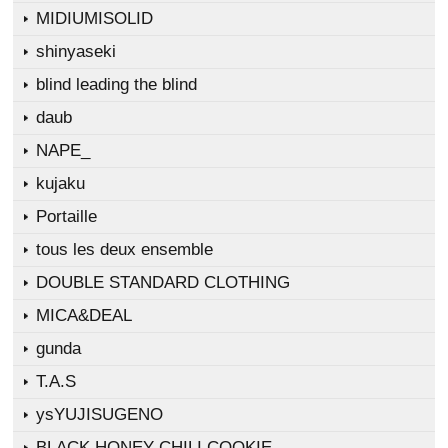
MIDIUMISOLID
shinyaseki
blind leading the blind
daub
NAPE_
kujaku
Portaille
tous les deux ensemble
DOUBLE STANDARD CLOTHING
MICA&DEAL
gunda
T.A.S
ysYUJISUGENO
BLACK HONEY CHILI COOKIE