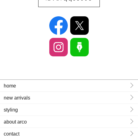
home
new arrivals
styling
about arco
contact