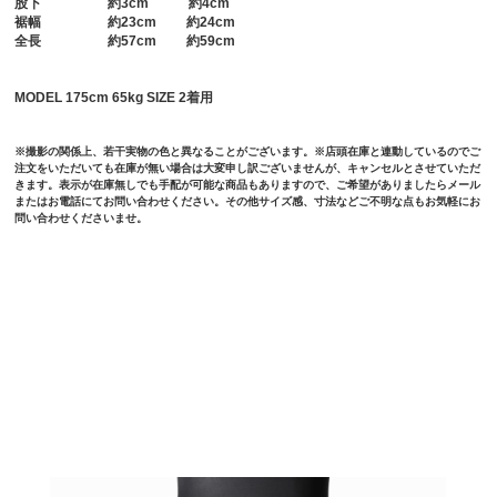
股下
約3cm 約4cm
裾幅
約23cm 約24cm
全長
約57cm 約59cm
MODEL 175cm 65kg SIZE 2着用
※撮影の関係上、若干実物の色と異なることがございます。※店頭在庫と連動しているのでご
注文をいただいても在庫が無い場合は大変申し訳ございませんが、キャンセルとさせていただ
きます。表示が在庫無しでも手配が可能な商品もありますので、ご希望がありましたらメール
またはお電話にてお問い合わせください。その他サイズ感、寸法などご不明な点もお気軽にお
問い合わせくださいませ。