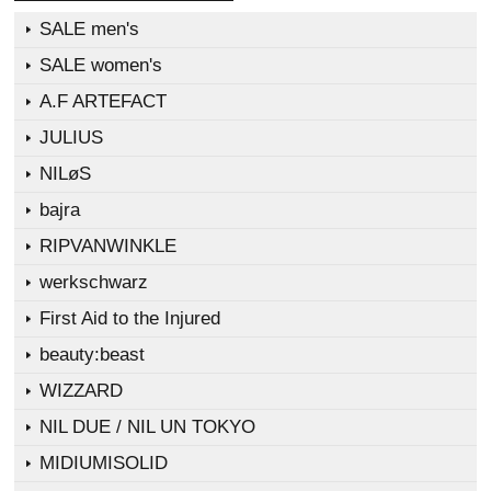
SALE men's
SALE women's
A.F ARTEFACT
JULIUS
NILøS
bajra
RIPVANWINKLE
werkschwarz
First Aid to the Injured
beauty:beast
WIZZARD
NIL DUE / NIL UN TOKYO
MIDIUMISOLID