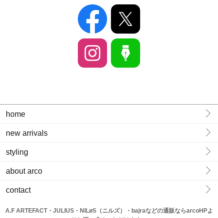
home
new arrivals
styling
about arco
contact
A.F ARTEFACT・JULIUS・NILøS（ニルズ）・bajraなどの通販ならarcoHPよ