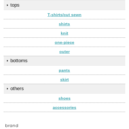
tops
T-shirts/cut sewn
shirts
knit
one-piece
outer
bottoms
pants
skirt
others
shoes
accessories