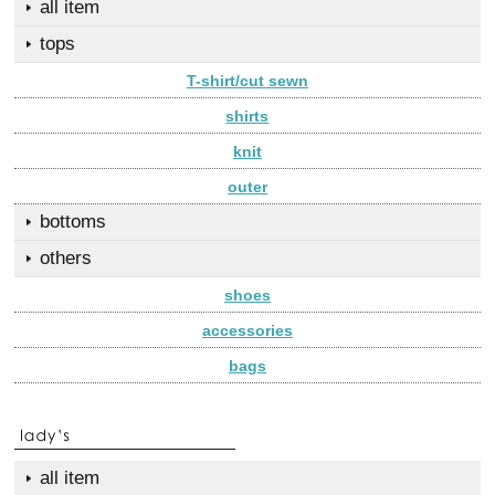
all item
tops
T-shirt/cut sewn
shirts
knit
outer
bottoms
others
shoes
accessories
bags
all item