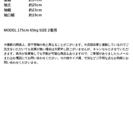
裾幅
約57cm
袖丈
約25cm
袖幅
約23cm
袖口幅
約19cm
MODEL 175cm 65kg SIZE 2着用
※撮影の関係上、若干実物の色と異なることがございます。※店頭在庫と連動しているのでご
注文をいただいても在庫が無い場合は大変申し訳ございませんが、キャンセルとさせていただ
きます。表示が在庫無しでも手配が可能な商品もありますので、ご希望がありましたらメール
またはお電話にてお問い合わせください。その他サイズ感、寸法などご不明な点もお気軽にお
問い合わせくださいませ。