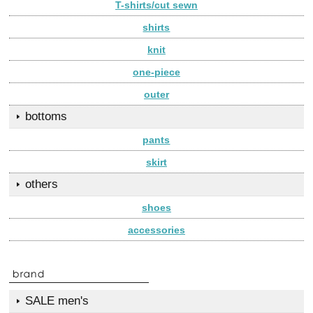
T-shirts/cut sewn
shirts
knit
one-piece
outer
bottoms
pants
skirt
others
shoes
accessories
SALE men's