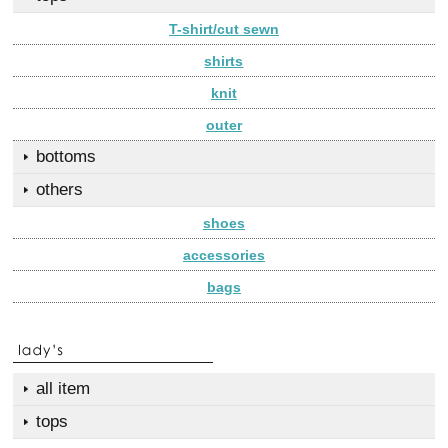
T-shirt/cut sewn
shirts
knit
outer
bottoms
others
shoes
accessories
bags
all item
tops