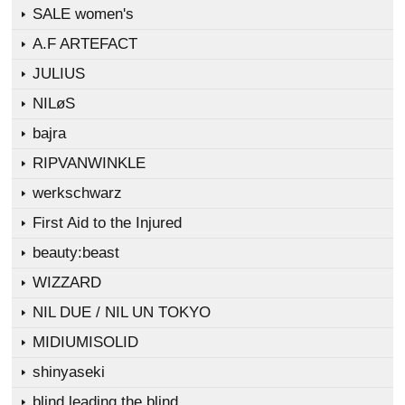
SALE women's
A.F ARTEFACT
JULIUS
NILøS
bajra
RIPVANWINKLE
werkschwarz
First Aid to the Injured
beauty:beast
WIZZARD
NIL DUE / NIL UN TOKYO
MIDIUMISOLID
shinyaseki
blind leading the blind