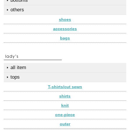
bottoms
others
shoes
accessories
bags
all item
tops
T-shirts/cut sewn
shirts
knit
one-piece
outer