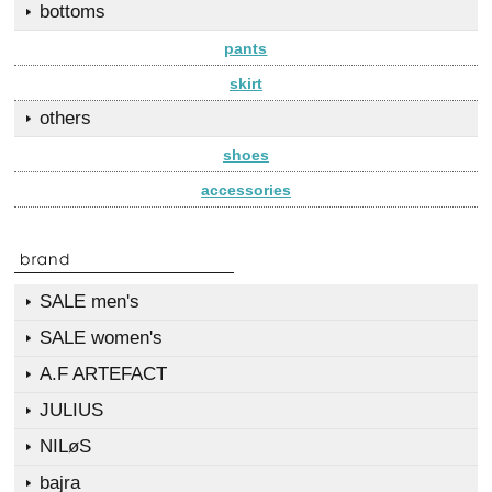
bottoms
pants
skirt
others
shoes
accessories
SALE men's
SALE women's
A.F ARTEFACT
JULIUS
NILøS
bajra