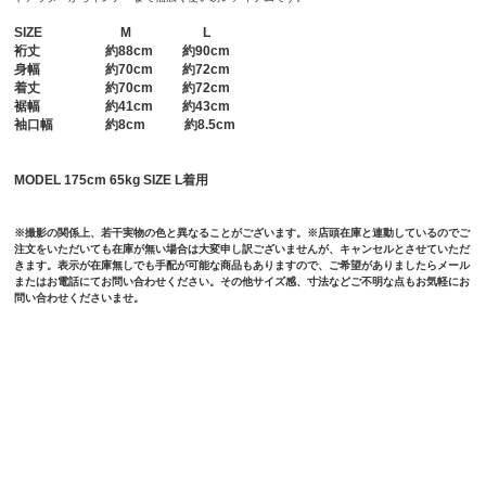
SIZE
M
L
裄丈
約88cm 約90cm
身幅
約70cm 約72cm
着丈
約70cm 約72cm
裾幅
約41cm 約43cm
袖口幅
約8cm 約8.5cm
MODEL 175cm 65kg SIZE L着用
※撮影の関係上、若干実物の色と異なることがございます。※店頭在庫と連動しているのでご
注文をいただいても在庫が無い場合は大変申し訳ございませんが、キャンセルとさせていただ
きます。表示が在庫無しでも手配が可能な商品もありますので、ご希望がありましたらメール
またはお電話にてお問い合わせください。その他サイズ感、寸法などご不明な点もお気軽にお
問い合わせくださいませ。