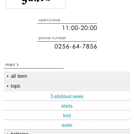
all item
tops
T-shirt/cut sewn
shirts
knit
outer