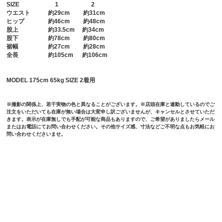
SIZE
1
2
ウエスト
約29cm 約31cm
ヒップ
約46cm 約48cm
股上
約33.5cm 約34cm
股下
約78cm 約80cm
裾幅
約27cm 約28cm
全長
約105cm 約106cm
MODEL 175cm 65kg SIZE 2着用
※撮影の関係上、若干実物の色と異なることがございます。※店頭在庫と連動しているのでご
注文をいただいても在庫が無い場合は大変申し訳ございませんが、キャンセルとさせていただ
きます。表示が在庫無しでも手配が可能な商品もありますので、ご希望がありましたらメール
またはお電話にてお問い合わせください。その他サイズ感、寸法などご不明な点もお気軽にお
問い合わせくださいませ。