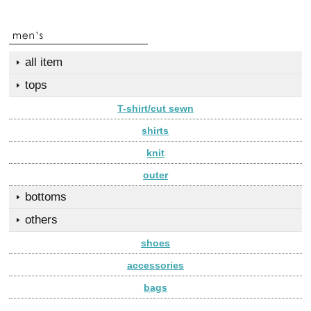
all item
tops
T-shirt/cut sewn
shirts
knit
outer
bottoms
others
shoes
accessories
bags