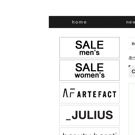
n
ホ
C