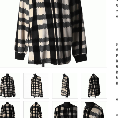
B
C
M
S
M