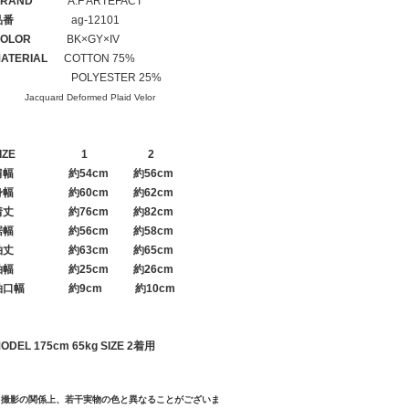
RAND
A.F ARTEFACT
品番
ag-12101
OLOR
BK×GY×IV
ATERIAL
COTTON 75%
POLYESTER 25%
Jacquard Deformed Plaid Velor
IZE
1
2
肩幅
約54cm 約56cm
身幅
約60cm 約62cm
着丈
約76cm 約82cm
裾幅
約56cm 約58cm
袖丈
約63cm 約65cm
袖幅
約25cm 約26cm
袖口幅
約9cm 約10cm
ODEL 175cm 65kg SIZE 2着用
※撮影の関係上、若干実物の色と異なることがございま