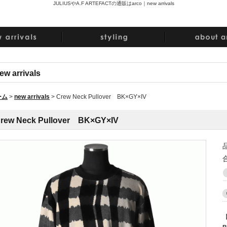
JULIUSやA.F ARTEFACTの通販はarco｜
new arrivals
ew arrivals
ーム
>
new arrivals
>
Crew Neck Pullover BK×GY×IV
rew Neck Pullover BK×GY×IV