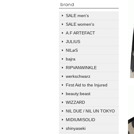
SALE men's
SALE women's
A.F ARTEFACT
JULIUS
NILøS
bajra
RIPVANWINKLE
werkschwarz
First Aid to the Injured
beauty:beast
WIZZARD
NIL DUE / NIL UN TOKYO
MIDIUMISOLID
shinyaseki