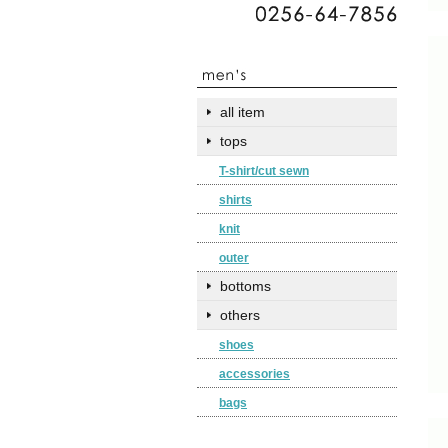
all item
tops
T-shirt/cut sewn
shirts
knit
outer
bottoms
others
shoes
accessories
bags