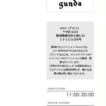
arco（アルコ）
〒959-1232
新潟県燕市井土巻2-23
ミナミビル105号
新潟のセレクトショップarcoでは、
A.F ARTEFACTやJULIUSなどの
ブランドをはじめ、オリジナリティ&デ
イリーユーズのファッションの販売・通
販を行っています。
“日常の中の自分らしさ”を表現出来るよ
うなアイテムを国内外問わず、確かな品
質の物を取り揃えております。