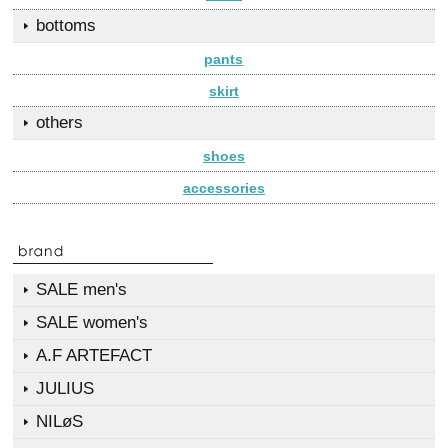
bottoms
pants
skirt
others
shoes
accessories
SALE men's
SALE women's
A.F ARTEFACT
JULIUS
NILøS