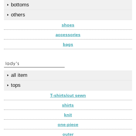
bottoms
others
shoes
accessories
bags
all item
tops
T-shirts/cut sewn
shirts
knit
one-piece
outer