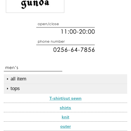
all item
tops
T-shirt/cut sewn
shirts
knit
outer