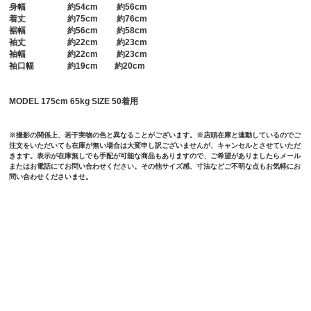
身幅
約54cm 約56cm
着丈
約75cm 約76cm
裾幅
約56cm 約58cm
袖丈
約22cm 約23cm
袖幅
約22cm 約23cm
袖口幅
約19cm 約20cm
MODEL 175cm 65kg SIZE 50着用
※撮影の関係上、若干実物の色と異なることがございます。※店頭在庫と連動しているのでご
注文をいただいても在庫が無い場合は大変申し訳ございませんが、キャンセルとさせていただ
きます。表示が在庫無しでも手配が可能な商品もありますので、ご希望がありましたらメール
またはお電話にてお問い合わせください。その他サイズ感、寸法などご不明な点もお気軽にお
問い合わせくださいませ。