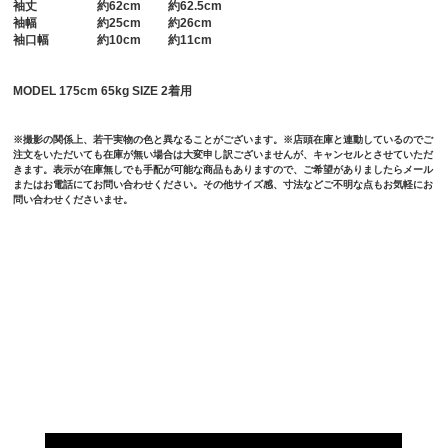
袖丈
約62cm 約62.5cm
袖幅
約25cm 約26cm
袖口幅
約10cm 約11cm
MODEL 175cm 65kg SIZE 2着用
※撮影の関係上、若干実物の色と異なることがございます。※店頭在庫と連動しているのでご
注文をいただいても在庫が無い場合は大変申し訳ございませんが、キャンセルとさせていただ
きます。表示が在庫無しでも手配が可能な商品もありますので、ご希望がありましたらメール
またはお電話にてお問い合わせください。その他サイズ感、寸法などご不明な点もお気軽にお
問い合わせくださいませ。