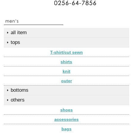
all item
tops
T-shirt/cut sewn
shirts
knit
outer
bottoms
others
shoes
accessories
bags