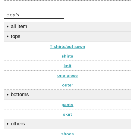
all item
tops
T-shirts/cut sewn
shirts
knit
one-piece
outer
bottoms
pants
skirt
others
shoes