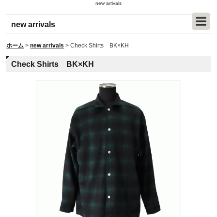
new arrivals
new arrivals
ホーム
>
new arrivals
>
Check Shirts BK×KH
Check Shirts BK×KH