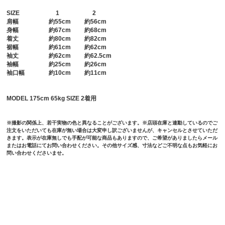
SIZE
1
2
肩幅
約55cm 約56cm
身幅
約67cm 約68cm
着丈
約80cm 約82cm
裾幅
約61cm 約62cm
袖丈
約62cm 約62.5cm
袖幅
約25cm 約26cm
袖口幅
約10cm 約11cm
MODEL 175cm 65kg SIZE 2着用
※撮影の関係上、若干実物の色と異なることがございます。※店頭在庫と連動しているのでご
注文をいただいても在庫が無い場合は大変申し訳ございませんが、キャンセルとさせていただ
きます。表示が在庫無しでも手配が可能な商品もありますので、ご希望がありましたらメール
またはお電話にてお問い合わせください。その他サイズ感、寸法などご不明な点もお気軽にお
問い合わせくださいませ。